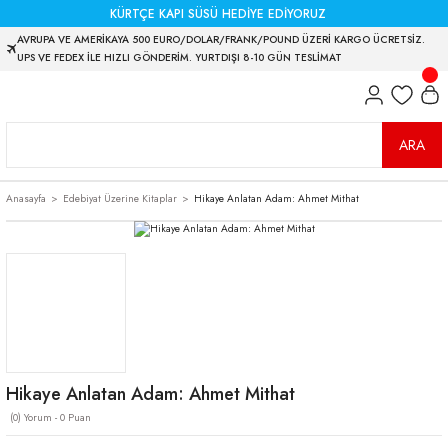
KÜRTÇE KAPI SÜSÜ HEDİYE EDİYORUZ
AVRUPA VE AMERİKAYA 500 EURO/DOLAR/FRANK/POUND ÜZERİ KARGO ÜCRETSİZ.
UPS VE FEDEX İLE HIZLI GÖNDERİM. YURTDIŞI 8-10 GÜN TESLİMAT
ARA
Anasayfa
Edebiyat Üzerine Kitaplar
Hikaye Anlatan Adam: Ahmet Mithat
Hikaye Anlatan Adam: Ahmet Mithat
(0) Yorum - 0 Puan