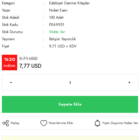
Kategori
Edebiyat Üzerine Kitaplar
Yazar
Nüket Esen
Stok Adedi
100 Adet
Stok Kodu
PX69951
Stok Durumu
Stokta Var
Yayınevi
İletişim Yayıncılık
Fiyat
9,71 USD + KDV
9,71 USD
%20
7,77 USD
indirim
Sepete Ekle
Paylaş
Fiyatı Düşünce Haber Ver