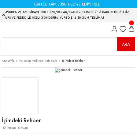
KÜRTÇE KAPI SÜSÜ HEDİYE EDİYORUZ
AVRUPA VE AMERİKAYA 500 EURO/DOLAR/FRANK/POUND ÜZERİ KARGO ÜCRETSİZ.
UPS VE FEDEX İLE HIZLI GÖNDERİM. YURTDIŞI 8-10 GÜN TESLİMAT
ARA
Anasayfa
Psikoloji Psikiyatri Kitapları
İçimdeki Rehber
İçimdeki Rehber
(0) Yorum - 0 Puan