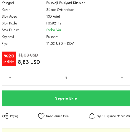
Kategori
Psikoloji Psikiyatri Kitapları
Yazar
Sümer Öztanrıöver
Stok Adedi
100 Adet
Stok Kodu
PX582112
Stok Durumu
Stokta Var
Yayınevi
Psikonet
Fiyat
11,03 USD + KDV
11,03 USD
%20
8,83 USD
indirim
Sepete Ekle
Paylaş
Fiyatı Düşünce Haber Ver