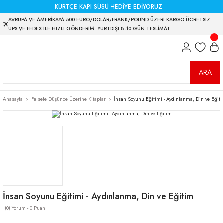
KÜRTÇE KAPI SÜSÜ HEDİYE EDİYORUZ
AVRUPA VE AMERİKAYA 500 EURO/DOLAR/FRANK/POUND ÜZERİ KARGO ÜCRETSİZ.
UPS VE FEDEX İLE HIZLI GÖNDERİM. YURTDIŞI 8-10 GÜN TESLİMAT
ARA
Anasayfa
Felsefe Düşünce Üzerine Kitaplar
İnsan Soyunu Eğitimi - Aydınlanma, Din ve Eğit
İnsan Soyunu Eğitimi - Aydınlanma, Din ve Eğitim
(0) Yorum - 0 Puan