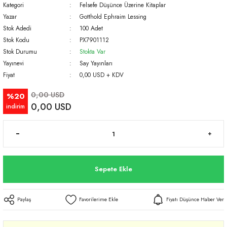
Kategori
Felsefe Düşünce Üzerine Kitaplar
Yazar
Gotthold Ephraim Lessing
Stok Adedi
100 Adet
Stok Kodu
PX7901112
Stok Durumu
Stokta Var
Yayınevi
Say Yayınları
Fiyat
0,00 USD + KDV
0,00 USD
%20
0,00 USD
indirim
Sepete Ekle
Paylaş
Fiyatı Düşünce Haber Ver