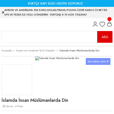
KÜRTÇE KAPI SÜSÜ HEDİYE EDİYORUZ
AVRUPA VE AMERİKAYA 500 EURO/DOLAR/FRANK/POUND ÜZERİ KARGO ÜCRETSİZ.
UPS VE FEDEX İLE HIZLI GÖNDERİM. YURTDIŞI 8-10 GÜN TESLİMAT
ARA
Anasayfa
Araştırma İnceleme Tarih Kitapları
İslamda İnsan Müslümanlarda Din
Son kalan ürün:
3
İslamda İnsan Müslümanlarda Din
(0) Yorum - 0 Puan