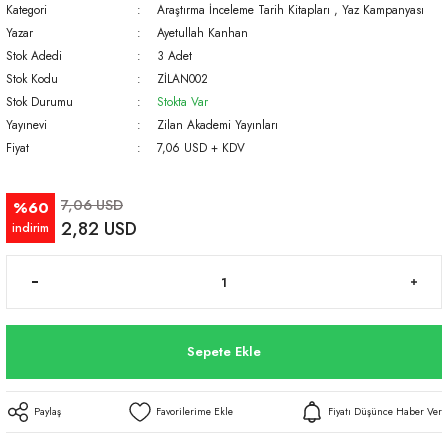
Kategori
Araştırma İnceleme Tarih Kitapları
,
Yaz Kampanyası
Yazar
Ayetullah Kanhan
Stok Adedi
3 Adet
Stok Kodu
ZİLAN002
Stok Durumu
Stokta Var
Yayınevi
Zilan Akademi Yayınları
Fiyat
7,06 USD + KDV
7,06 USD
%60
2,82 USD
indirim
Sepete Ekle
Paylaş
Fiyatı Düşünce Haber Ver