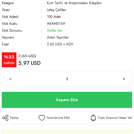
Kategori
Kürt Tarihi ve Araştırmaları Kitapları
Yazar
Laleş Çeliker
Stok Adedi
100 Adet
Stok Kodu
ARAM0169
Stok Durumu
Stokta Var
Yayınevi
Aram Yayınları
Fiyat
7,65 USD + KDV
7,65 USD
%22
5,97 USD
indirim
Sepete Ekle
Paylaş
Fiyatı Düşünce Haber Ver