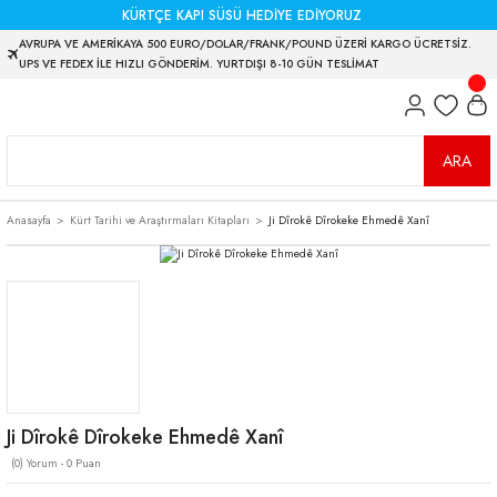
KÜRTÇE KAPI SÜSÜ HEDİYE EDİYORUZ
AVRUPA VE AMERİKAYA 500 EURO/DOLAR/FRANK/POUND ÜZERİ KARGO ÜCRETSİZ.
UPS VE FEDEX İLE HIZLI GÖNDERİM. YURTDIŞI 8-10 GÜN TESLİMAT
ARA
Anasayfa
Kürt Tarihi ve Araştırmaları Kitapları
Ji Dîrokê Dîrokeke Ehmedê Xanî
Ji Dîrokê Dîrokeke Ehmedê Xanî
(0) Yorum - 0 Puan