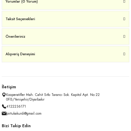
Yorumlar (0 Yorum)
Taksit Seçenekleri
Önerileriniz
Alışveriş Deneyimi
İletişim
Kooperatifler Mah. Cahit Sıtkı Tarancı Sok. Kapitol Apt. No:22
0FİS/Yenişehir/Diyarbakır
4122236171
pirtukakurdi@gmail.com
Bizi Takip Edin