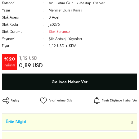
Kategori
Anı Hatıra Günlük Mektup Kitapları
Yazar
Mehmet Durak Karak
Stok Adedi
0 Adet
Stok Kodu
JE0275
Stok Durumu
Stok Sorunuz
Yayınevi
Şiir Antoloji Yayınları
Fiyat
1,12 USD + KDV
1,12 USD
%20
0,89 USD
indirim
Gelince Haber Ver
Paylaş
Fiyatı Düşünce Haber Ver
Ürün Bilgisi