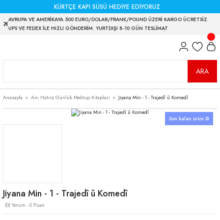
KÜRTÇE KAPI SÜSÜ HEDİYE EDİYORUZ
AVRUPA VE AMERİKAYA 500 EURO/DOLAR/FRANK/POUND ÜZERİ KARGO ÜCRETSİZ.
UPS VE FEDEX İLE HIZLI GÖNDERİM. YURTDIŞI 8-10 GÜN TESLİMAT
ARA
Anasayfa
Anı Hatıra Günlük Mektup Kitapları
Jiyana Min - 1 - Trajedî û Komedî
Son kalan ürün:
0
Jiyana Min - 1 - Trajedî û Komedî
(0) Yorum - 0 Puan