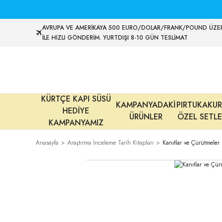
AVRUPA VE AMERİKAYA 500 EURO/DOLAR/FRANK/POUND ÜZER
İLE HIZLI GÖNDERİM. YURTDIŞI 8-10 GÜN TESLİMAT
KÜRTÇE KAPI SÜSÜ
KAMPANYADAKİ
PIRTUKAKUR
HEDİYE
ÜRÜNLER
ÖZEL SETLE
KAMPANYAMIZ
Anasayfa
Araştırma İnceleme Tarih Kitapları
Kanıtlar ve Çürütmeler