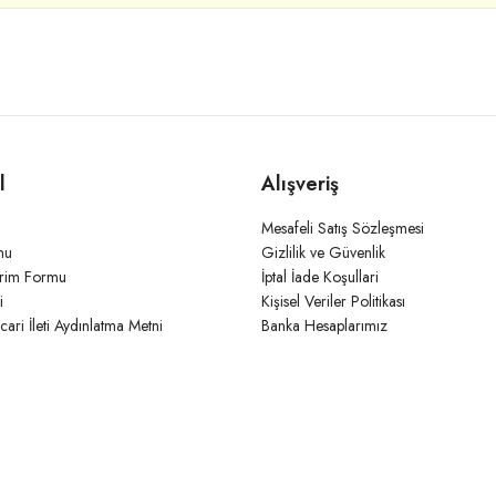
l
Alışveriş
Mesafeli Satış Sözleşmesi
mu
Gizlilik ve Güvenlik
irim Formu
İptal İade Koşullari
i
Kişisel Veriler Politikası
icari İleti Aydınlatma Metni
Banka Hesaplarımız