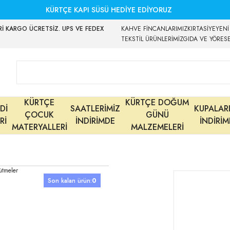
KÜRTÇE KAPI SÜSÜ HEDİYE EDİYORUZ
İ KARGO ÜCRETSİZ. UPS VE FEDEX
KAHVE FİNCANLARIMIZ
KIRTASİYE
YENİ
TEKSTİL ÜRÜNLERİMİZ
GIDA VE YÖRES
KÜRTÇE
KÜRTÇE DOĞUM
Dİ
SAATLERİMİZ
KUPALAR
ÇOCUK
GÜNÜ
Rİ
İNDİRİMDE
İNDİRİ
MATERYALLERİ
MALZEMELERİ
Son kalan ürün:
0