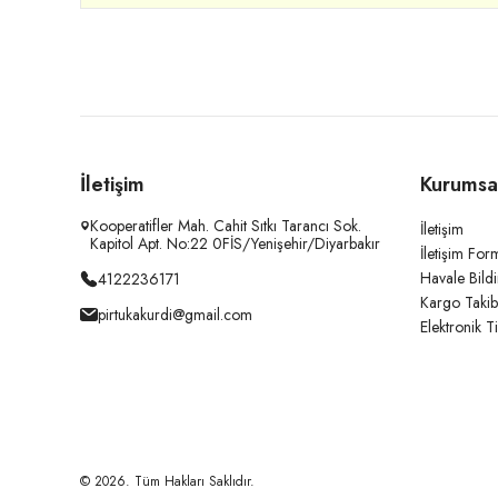
İletişim
Kurumsa
Kooperatifler Mah. Cahit Sıtkı Tarancı Sok.
İletişim
Kapitol Apt. No:22 0FİS/Yenişehir/Diyarbakır
İletişim For
Havale Bild
4122236171
Kargo Takib
pirtukakurdi@gmail.com
Elektronik T
© 2026. Tüm Hakları Saklıdır.