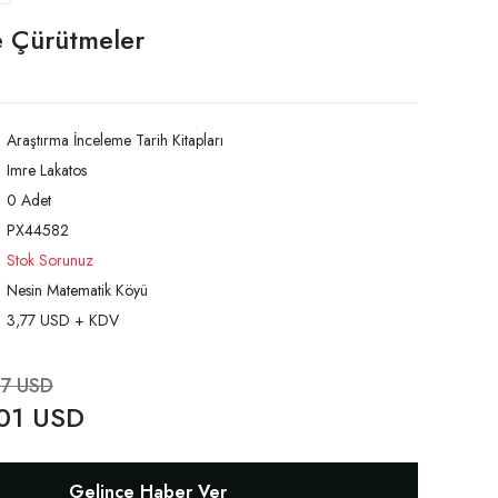
e Çürütmeler
Araştırma İnceleme Tarih Kitapları
Imre Lakatos
0 Adet
PX44582
Stok Sorunuz
Nesin Matematik Köyü
3,77 USD + KDV
77 USD
01 USD
Gelince Haber Ver