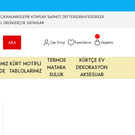
 ÇIKANLAR
KELEPİR KİTAPLAR %60
NOT DEFTERLERİ
KATEGORİLER
EL ÜRÜNLER
ÇOK SATANLAR
ARA
Üye Girişi
Favorilerim
Sepetim
TERMOS
KÜRTÇE EV
IMIZ
KÜRT MOTİFLİ
MATARA
DEKORASYON
MDE
TABLOLARIMIZ
SULUK
AKSESUAR