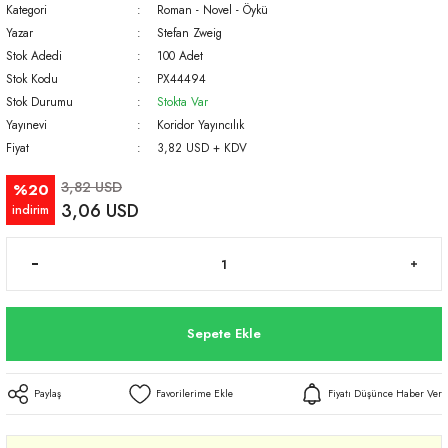
Kategori
Roman - Novel - Öykü
Yazar
Stefan Zweig
Stok Adedi
100 Adet
Stok Kodu
PX44494
Stok Durumu
Stokta Var
Yayınevi
Koridor Yayıncılık
Fiyat
3,82 USD + KDV
3,82 USD
%20
3,06 USD
indirim
Sepete Ekle
Paylaş
Fiyatı Düşünce Haber Ver