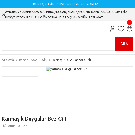
KÜRTÇE KAPI SÜSÜ HEDİYE EDİYORUZ
AVRUPA VE AMERİKAYA 500 EURO/DOLAR/FRANK/POUND ÜZERİ KARGO ÜCRETSİZ.
UPS VE FEDEX İLE HIZLI GÖNDERİM. YURTDIŞI 8-10 GÜN TESLİMAT
ARA
Anasayfa
Roman - Novel - Öykü
Karmaşık Duygular-Bez Ciltli
Karmaşık Duygular-Bez Ciltli
(0) Yorum - 0 Puan