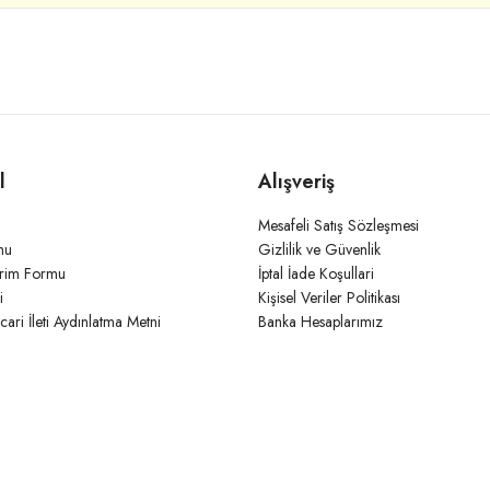
l
Alışveriş
Mesafeli Satış Sözleşmesi
mu
Gizlilik ve Güvenlik
irim Formu
İptal İade Koşullari
i
Kişisel Veriler Politikası
icari İleti Aydınlatma Metni
Banka Hesaplarımız