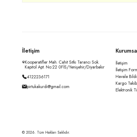
İletişim
Kurumsa
Kooperatifler Mah. Cahit Sıtkı Tarancı Sok.
İletişim
Kapitol Apt. No:22 0FİS/Yenişehir/Diyarbakır
İletişim For
Havale Bild
4122236171
Kargo Takib
pirtukakurdi@gmail.com
Elektronik T
© 2026. Tüm Hakları Saklıdır.