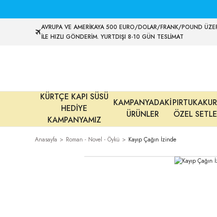
AVRUPA VE AMERİKAYA 500 EURO/DOLAR/FRANK/POUND ÜZER
İLE HIZLI GÖNDERİM. YURTDIŞI 8-10 GÜN TESLİMAT
KÜRTÇE KAPI SÜSÜ
KAMPANYADAKİ
PIRTUKAKUR
HEDİYE
ÜRÜNLER
ÖZEL SETLE
KAMPANYAMIZ
Anasayfa
Roman - Novel - Öykü
Kayıp Çağın İzinde