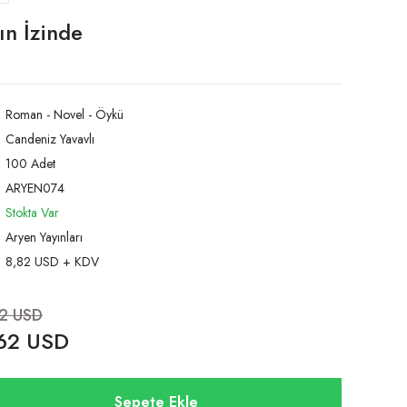
ın İzinde
Roman - Novel - Öykü
Candeniz Yavavlı
100 Adet
ARYEN074
Stokta Var
Aryen Yayınları
8,82 USD + KDV
82 USD
62 USD
Sepete Ekle