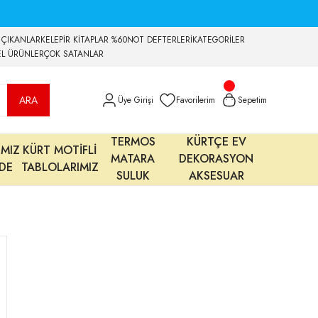
 ÇIKANLAR
KELEPİR KİTAPLAR %60
NOT DEFTERLERİ
KATEGORİLER
EL ÜRÜNLER
ÇOK SATANLAR
ARA
Üye Girişi
Favorilerim
Sepetim
TERMOS
KÜRTÇE EV
IMIZ
KÜRT MOTİFLİ
MATARA
DEKORASYON
MDE
TABLOLARIMIZ
SULUK
AKSESUAR