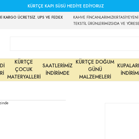
KÜRTÇE KAPI SÜSÜ HEDİYE EDİYORUZ
İ KARGO ÜCRETSİZ. UPS VE FEDEX
KAHVE FİNCANLARIMIZ
KIRTASİYE
YENİ
TEKSTİL ÜRÜNLERİMİZ
GIDA VE YÖRES
KÜRTÇE
KÜRTÇE DOĞUM
Dİ
SAATLERİMİZ
KUPALAR
ÇOCUK
GÜNÜ
Rİ
İNDİRİMDE
İNDİRİ
MATERYALLERİ
MALZEMELERİ