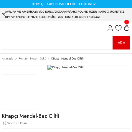
KÜRTÇE KAPI SÜSÜ HEDİYE EDİYORUZ
AVRUPA VE AMERİKAYA 500 EURO/DOLAR/FRANK/POUND ÜZERİ KARGO ÜCRETSİZ.
UPS VE FEDEX İLE HIZLI GÖNDERİM. YURTDIŞI 8-10 GÜN TESLİMAT
ARA
Anasayfa
Roman - Novel - Öykü
Kitapçı Mendel-Bez Ciltli
Kitapçı Mendel-Bez Ciltli
(0) Yorum - 0 Puan