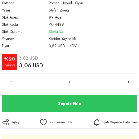
Kategori
Roman - Novel - Öykü
Yazar
Stefan Zweig
Stok Adedi
99 Adet
Stok Kodu
PX44489
Stok Durumu
Stokta Var
Yayınevi
Koridor Yayıncılık
Fiyat
3,82 USD + KDV
3,82 USD
%20
3,06 USD
indirim
Sepete Ekle
Paylaş
Fiyatı Düşünce Haber Ver