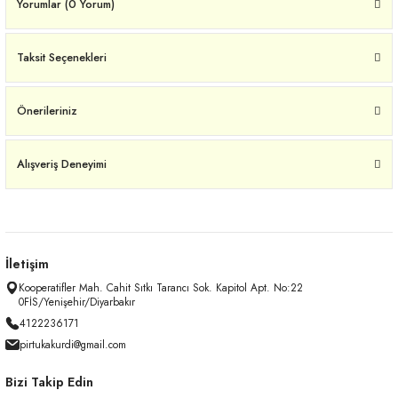
Yorumlar (0 Yorum)
Taksit Seçenekleri
Önerileriniz
Alışveriş Deneyimi
İletişim
Kooperatifler Mah. Cahit Sıtkı Tarancı Sok. Kapitol Apt. No:22
0FİS/Yenişehir/Diyarbakır
4122236171
pirtukakurdi@gmail.com
Bizi Takip Edin