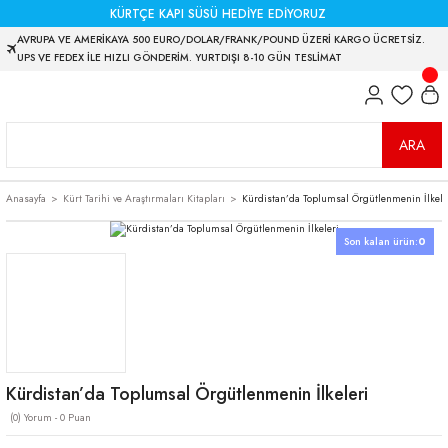
KÜRTÇE KAPI SÜSÜ HEDİYE EDİYORUZ
AVRUPA VE AMERİKAYA 500 EURO/DOLAR/FRANK/POUND ÜZERİ KARGO ÜCRETSİZ.
UPS VE FEDEX İLE HIZLI GÖNDERİM. YURTDIŞI 8-10 GÜN TESLİMAT
ARA
Anasayfa
Kürt Tarihi ve Araştırmaları Kitapları
Kürdistan’da Toplumsal Örgütlenmenin İlkele
Son kalan ürün:
0
Kürdistan’da Toplumsal Örgütlenmenin İlkeleri
(0) Yorum - 0 Puan