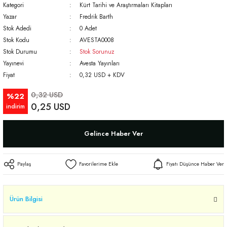
Kategori
Kürt Tarihi ve Araştırmaları Kitapları
Yazar
Fredrik Barth
Stok Adedi
0 Adet
Stok Kodu
AVESTA0008
Stok Durumu
Stok Sorunuz
Yayınevi
Avesta Yayınları
Fiyat
0,32 USD + KDV
0,32 USD
%22
0,25 USD
indirim
Gelince Haber Ver
Paylaş
Fiyatı Düşünce Haber Ver
Ürün Bilgisi