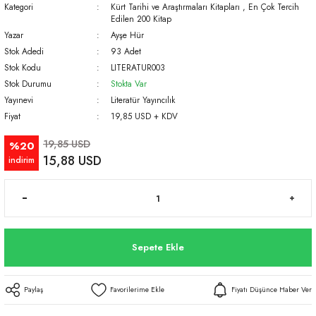
Kategori
Kürt Tarihi ve Araştırmaları Kitapları
,
En Çok Tercih
Edilen 200 Kitap
Yazar
Ayşe Hür
Stok Adedi
93 Adet
Stok Kodu
LITERATUR003
Stok Durumu
Stokta Var
Yayınevi
Literatür Yayıncılık
Fiyat
19,85 USD + KDV
19,85 USD
%20
15,88 USD
indirim
Sepete Ekle
Paylaş
Fiyatı Düşünce Haber Ver