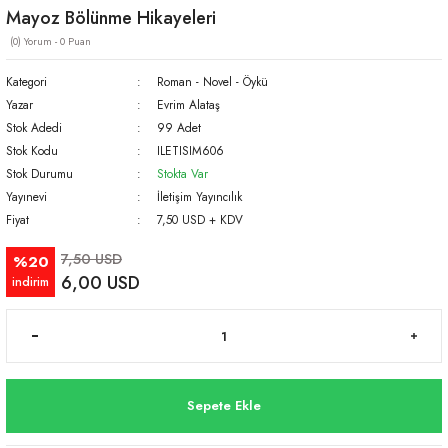
Mayoz Bölünme Hikayeleri
(0) Yorum - 0 Puan
Kategori
Roman - Novel - Öykü
Yazar
Evrim Alataş
Stok Adedi
99 Adet
Stok Kodu
ILETISIM606
Stok Durumu
Stokta Var
Yayınevi
İletişim Yayıncılık
Fiyat
7,50 USD + KDV
7,50 USD
%20
6,00 USD
indirim
Sepete Ekle