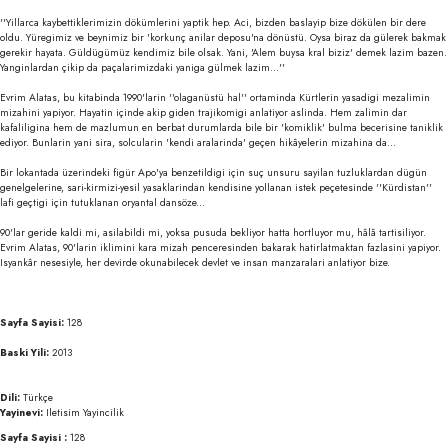
''Yillarca kaybettiklerimizin dökümlerini yaptik hep. Aci, bizden baslayip bize dökülen bir dere
oldu. Yüregimiz ve beynimiz bir 'korkunç anilar deposu'na dönüstü. Oysa biraz da gülerek bakmak
gerekir hayata. Güldügümüz kendimiz bile olsak. Yani, 'Alem buysa kral biziz' demek lazim bazen.
Yanginlardan çikip da paçalarimizdaki yaniga gülmek lazim...''
Evrim Alatas, bu kitabinda 1990'larin ''olaganüstü hal'' ortaminda Kürtlerin yasadigi mezalimin
mizahini yapiyor. Hayatin içinde akip giden trajikomigi anlatiyor aslinda. Hem zalimin dar
kafaliligina hem de mazlumun en berbat durumlarda bile bir 'komiklik' bulma becerisine taniklik
ediyor. Bunlarin yani sira, solcularin 'kendi aralarinda' geçen hikâyelerin mizahina da...
Bir lokantada üzerindeki figür Apo'ya benzetildigi için suç unsuru sayilan tuzluklardan dügün
genelgelerine, sari-kirmizi-yesil yasaklarindan kendisine yollanan istek peçetesinde ''Kürdistan''
lafi geçtigi için tutuklanan oryantal dansöze...
90'lar geride kaldi mi, asilabildi mi, yoksa pusuda bekliyor hatta hortluyor mu, hâlâ tartisiliyor.
Evrim Alatas, 90'larin iklimini kara mizah penceresinden bakarak hatirlatmaktan fazlasini yapiyor.
Isyankâr nesesiyle, her devirde okunabilecek devlet ve insan manzaralari anlatiyor bize.
Sayfa Sayisi:
128
Baski Yili:
2013
Dili:
Türkçe
Yayinevi:
Iletisim Yayincilik
Sayfa Sayisi :
128