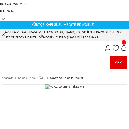
Ilk Baski Yili :
2013
Dil :
Türkçe
' />
KÜRTÇE KAPI SÜSÜ HEDİYE EDİYORUZ
AVRUPA VE AMERİKAYA 500 EURO/DOLAR/FRANK/POUND ÜZERİ KARGO ÜCRETSİZ.
UPS VE FEDEX İLE HIZLI GÖNDERİM. YURTDIŞI 8-10 GÜN TESLİMAT
ARA
Anasayfa
Roman - Novel - Öykü
Mayoz Bölünme Hikayeleri