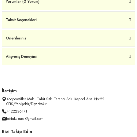
Yorumlar (0 Yorum)
Taksit Seçenekleri
Önerileriniz
Alışveriş Deneyimi
İletişim
Kooperatifler Mah. Cahit Sıtkı Tarancı Sok. Kapitol Apt. No:22
0FİS/Yenişehir/Diyarbakır
4122236171
pirtukakurdi@gmail.com
Bizi Takip Edin