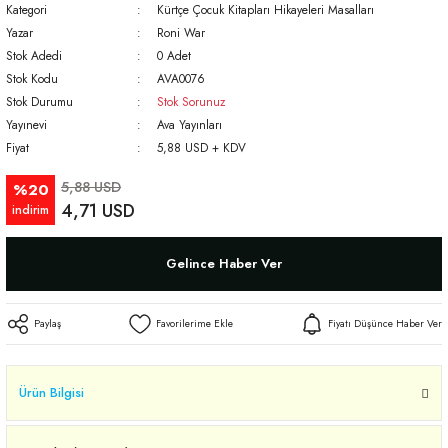
Kategori
Kürtçe Çocuk Kitapları Hikayeleri Masalları
Yazar
Roni War
Stok Adedi
0 Adet
Stok Kodu
AVA0076
Stok Durumu
Stok Sorunuz
Yayınevi
Ava Yayınları
Fiyat
5,88 USD + KDV
5,88 USD
%20
4,71 USD
indirim
Gelince Haber Ver
Paylaş
Fiyatı Düşünce Haber Ver
Ürün Bilgisi