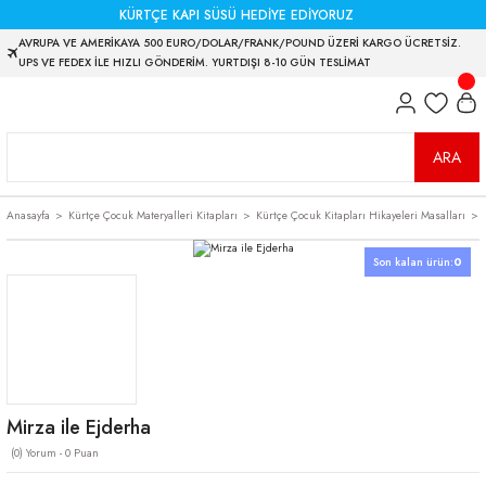
KÜRTÇE KAPI SÜSÜ HEDİYE EDİYORUZ
AVRUPA VE AMERİKAYA 500 EURO/DOLAR/FRANK/POUND ÜZERİ KARGO ÜCRETSİZ.
UPS VE FEDEX İLE HIZLI GÖNDERİM. YURTDIŞI 8-10 GÜN TESLİMAT
ARA
Anasayfa
Kürtçe Çocuk Materyalleri Kitapları
Kürtçe Çocuk Kitapları Hikayeleri Masalları
Son kalan ürün:
0
Mirza ile Ejderha
(0) Yorum - 0 Puan