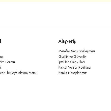
l
Alışveriş
Mesafeli Satış Sözleşmesi
mu
Gizlilik ve Güvenlik
irim Formu
İptal İade Koşullari
i
Kişisel Veriler Politikası
icari İleti Aydınlatma Metni
Banka Hesaplarımız