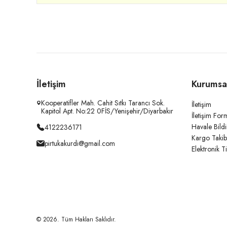
İletişim
Kurumsa
Kooperatifler Mah. Cahit Sıtkı Tarancı Sok.
İletişim
Kapitol Apt. No:22 0FİS/Yenişehir/Diyarbakır
İletişim For
Havale Bild
4122236171
Kargo Takib
pirtukakurdi@gmail.com
Elektronik T
© 2026. Tüm Hakları Saklıdır.