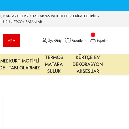
 ÇIKANLAR
KELEPİR KİTAPLAR %60
NOT DEFTERLERİ
KATEGORİLER
EL ÜRÜNLER
ÇOK SATANLAR
ARA
Üye Girişi
Favorilerim
Sepetim
TERMOS
KÜRTÇE EV
IMIZ
KÜRT MOTİFLİ
MATARA
DEKORASYON
MDE
TABLOLARIMIZ
SULUK
AKSESUAR