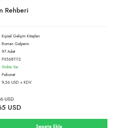
n Rehberi
Kişisel Gelişim Kitapları
Roman Gelperin
97 Adet
PX5681112
Stokta Var
Psikonet
9,56 USD + KDV
56 USD
65 USD
Sepete Ekle