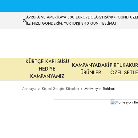
AVRUPA VE AMERİKAYA 500 EURO/DOLAR/FRANK/POUND ÜZER
İLE HIZLI GÖNDERİM. YURTDIŞI 8-10 GÜN TESLİMAT
KÜRTÇE KAPI SÜSÜ
KAMPANYADAKİ
PIRTUKAKUR
HEDİYE
ÜRÜNLER
ÖZEL SETLE
KAMPANYAMIZ
Anasayfa
Kişisel Gelişim Kitapları
Motivasyon Rehberi