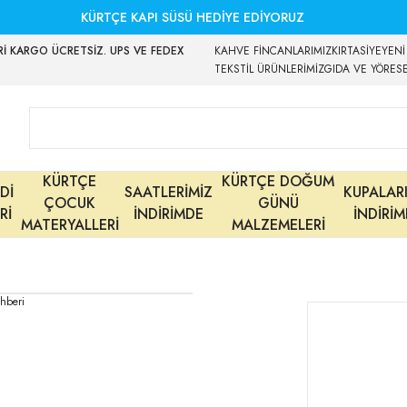
KÜRTÇE KAPI SÜSÜ HEDİYE EDİYORUZ
İ KARGO ÜCRETSİZ. UPS VE FEDEX
KAHVE FİNCANLARIMIZ
KIRTASİYE
YENİ
TEKSTİL ÜRÜNLERİMİZ
GIDA VE YÖRES
KÜRTÇE
KÜRTÇE DOĞUM
Dİ
SAATLERİMİZ
KUPALAR
ÇOCUK
GÜNÜ
Rİ
İNDİRİMDE
İNDİRİ
MATERYALLERİ
MALZEMELERİ