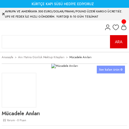
KÜRTÇE KAPI SÜSÜ HEDİYE EDİYORUZ
AVRUPA VE AMERİKAYA 500 EURO/DOLAR/FRANK/POUND ÜZERİ KARGO ÜCRETSİZ.
UPS VE FEDEX İLE HIZLI GÖNDERİM. YURTDIŞI 8-10 GÜN TESLİMAT
ARA
Anasayfa
Anı Hatıra Günlük Mektup Kitapları
Mücadele Anıları
Son kalan ürün:
0
Mücadele Anıları
(0) Yorum - 0 Puan