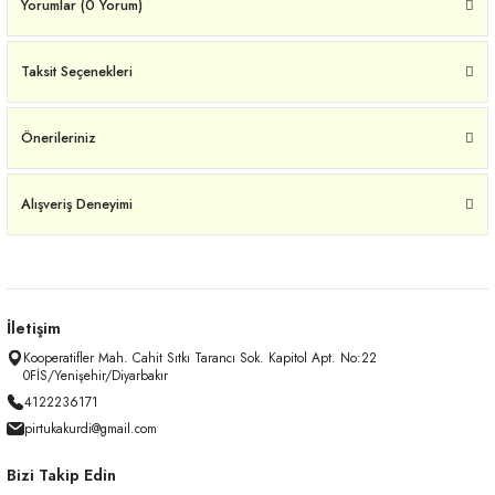
Yorumlar (0 Yorum)
Taksit Seçenekleri
Önerileriniz
Alışveriş Deneyimi
İletişim
Kooperatifler Mah. Cahit Sıtkı Tarancı Sok. Kapitol Apt. No:22
0FİS/Yenişehir/Diyarbakır
4122236171
pirtukakurdi@gmail.com
Bizi Takip Edin