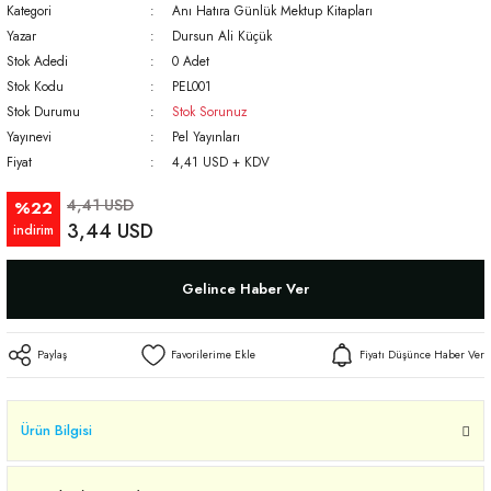
Kategori
Anı Hatıra Günlük Mektup Kitapları
Yazar
Dursun Ali Küçük
Stok Adedi
0 Adet
Stok Kodu
PEL001
Stok Durumu
Stok Sorunuz
Yayınevi
Pel Yayınları
Fiyat
4,41 USD + KDV
4,41 USD
%22
3,44 USD
indirim
Gelince Haber Ver
Paylaş
Fiyatı Düşünce Haber Ver
Ürün Bilgisi