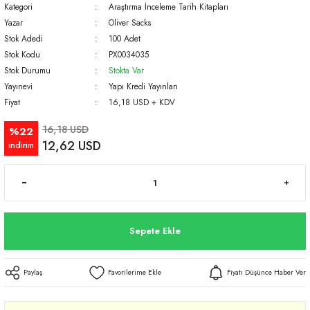
Kategori
Araştırma İnceleme Tarih Kitapları
Yazar
Oliver Sacks
Stok Adedi
100 Adet
Stok Kodu
PX0034035
Stok Durumu
Stokta Var
Yayınevi
Yapı Kredi Yayınları
Fiyat
16,18 USD + KDV
16,18 USD
%22
12,62 USD
indirim
Sepete Ekle
Paylaş
Fiyatı Düşünce Haber Ver