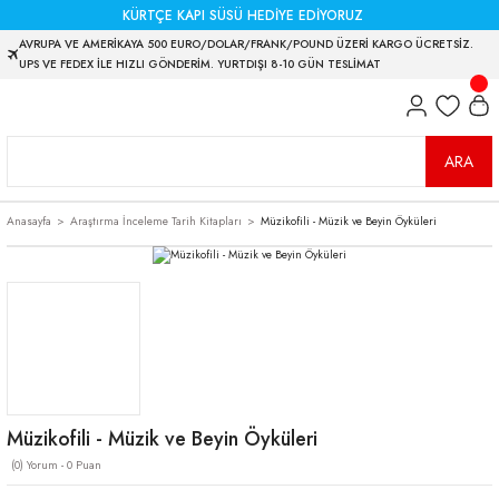
KÜRTÇE KAPI SÜSÜ HEDİYE EDİYORUZ
AVRUPA VE AMERİKAYA 500 EURO/DOLAR/FRANK/POUND ÜZERİ KARGO ÜCRETSİZ.
UPS VE FEDEX İLE HIZLI GÖNDERİM. YURTDIŞI 8-10 GÜN TESLİMAT
ARA
Anasayfa
Araştırma İnceleme Tarih Kitapları
Müzikofili - Müzik ve Beyin Öyküleri
Müzikofili - Müzik ve Beyin Öyküleri
(0) Yorum - 0 Puan