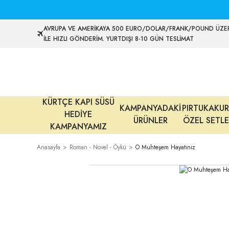
AVRUPA VE AMERİKAYA 500 EURO/DOLAR/FRANK/POUND ÜZER
İLE HIZLI GÖNDERİM. YURTDIŞI 8-10 GÜN TESLİMAT
KÜRTÇE KAPI SÜSÜ
KAMPANYADAKİ
PIRTUKAKUR
HEDİYE
ÜRÜNLER
ÖZEL SETLE
KAMPANYAMIZ
Anasayfa
Roman - Novel - Öykü
O Muhteşem Hayatınız