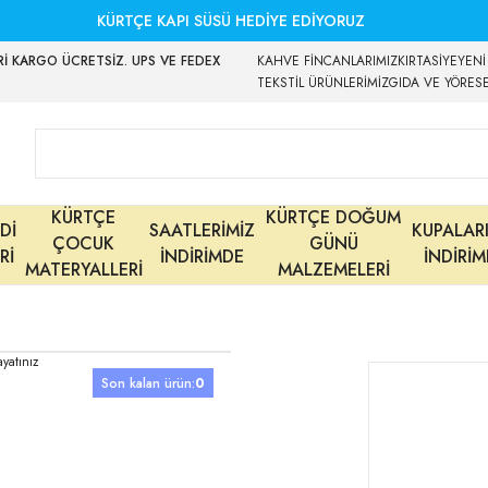
KÜRTÇE KAPI SÜSÜ HEDİYE EDİYORUZ
İ KARGO ÜCRETSİZ. UPS VE FEDEX
KAHVE FİNCANLARIMIZ
KIRTASİYE
YENİ
TEKSTİL ÜRÜNLERİMİZ
GIDA VE YÖRES
KÜRTÇE
KÜRTÇE DOĞUM
Dİ
SAATLERİMİZ
KUPALAR
ÇOCUK
GÜNÜ
Rİ
İNDİRİMDE
İNDİRİ
MATERYALLERİ
MALZEMELERİ
Son kalan ürün:
0