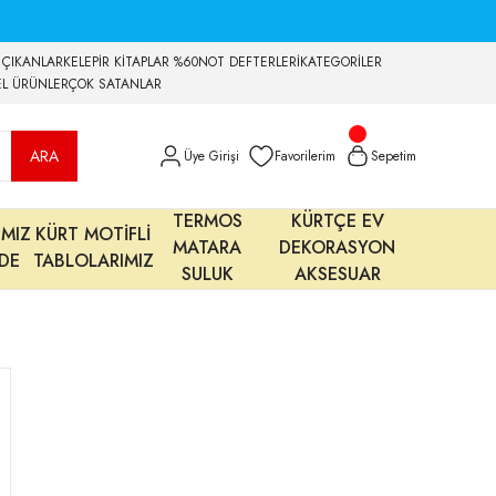
 ÇIKANLAR
KELEPİR KİTAPLAR %60
NOT DEFTERLERİ
KATEGORİLER
EL ÜRÜNLER
ÇOK SATANLAR
ARA
Üye Girişi
Favorilerim
Sepetim
TERMOS
KÜRTÇE EV
IMIZ
KÜRT MOTİFLİ
MATARA
DEKORASYON
MDE
TABLOLARIMIZ
SULUK
AKSESUAR