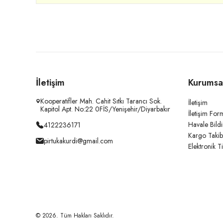
İletişim
Kurumsa
Kooperatifler Mah. Cahit Sıtkı Tarancı Sok.
İletişim
Kapitol Apt. No:22 0FİS/Yenişehir/Diyarbakır
İletişim For
Havale Bild
4122236171
Kargo Takib
pirtukakurdi@gmail.com
Elektronik T
© 2026. Tüm Hakları Saklıdır.