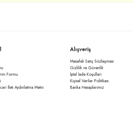
l
Alışveriş
Mesafeli Satış Sözleşmesi
mu
Gizlilik ve Güvenlik
irim Formu
İptal İade Koşullari
i
Kişisel Veriler Politikası
icari İleti Aydınlatma Metni
Banka Hesaplarımız