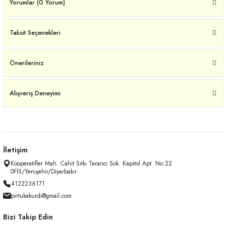
Yorumlar (0 Yorum)
Taksit Seçenekleri
Önerileriniz
Alışveriş Deneyimi
İletişim
Kooperatifler Mah. Cahit Sıtkı Tarancı Sok. Kapitol Apt. No:22
0FİS/Yenişehir/Diyarbakır
4122236171
pirtukakurdi@gmail.com
Bizi Takip Edin