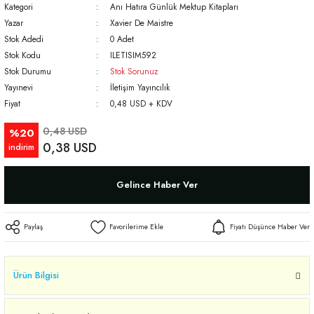
Kategori
Anı Hatıra Günlük Mektup Kitapları
Yazar
Xavier De Maistre
Stok Adedi
0 Adet
Stok Kodu
ILETISIM592
Stok Durumu
Stok Sorunuz
Yayınevi
İletişim Yayıncılık
Fiyat
0,48 USD + KDV
0,48 USD
%20
0,38 USD
indirim
Gelince Haber Ver
Paylaş
Fiyatı Düşünce Haber Ver
Ürün Bilgisi