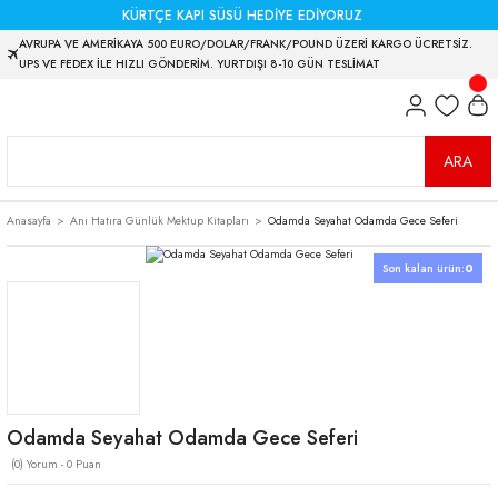
KÜRTÇE KAPI SÜSÜ HEDİYE EDİYORUZ
AVRUPA VE AMERİKAYA 500 EURO/DOLAR/FRANK/POUND ÜZERİ KARGO ÜCRETSİZ.
UPS VE FEDEX İLE HIZLI GÖNDERİM. YURTDIŞI 8-10 GÜN TESLİMAT
ARA
Anasayfa
Anı Hatıra Günlük Mektup Kitapları
Odamda Seyahat Odamda Gece Seferi
Son kalan ürün:
0
Odamda Seyahat Odamda Gece Seferi
(0) Yorum - 0 Puan