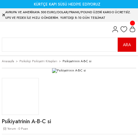
KÜRTÇE KAPI SÜSÜ HEDİYE EDİYORUZ
AVRUPA VE AMERİKAYA 500 EURO/DOLAR/FRANK/POUND ÜZERİ KARGO ÜCRETSİZ.
UPS VE FEDEX İLE HIZLI GÖNDERİM. YURTDIŞI 8-10 GÜN TESLİMAT
ARA
Anasayfa
Psikoloji Psikiyatri Kitapları
Psikiyatrinin A-B-C si
Psikiyatrinin A-B-C si
(0) Yorum - 0 Puan