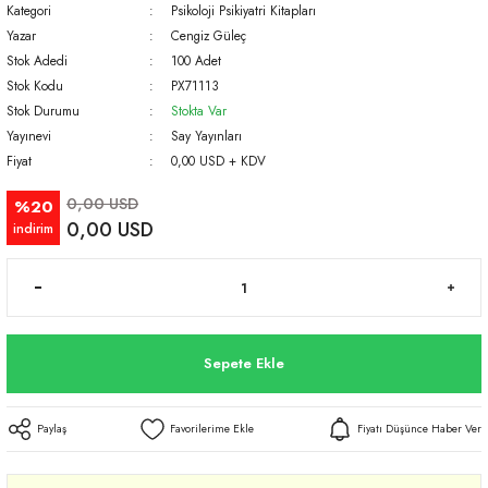
Kategori
Psikoloji Psikiyatri Kitapları
Yazar
Cengiz Güleç
Stok Adedi
100 Adet
Stok Kodu
PX71113
Stok Durumu
Stokta Var
Yayınevi
Say Yayınları
Fiyat
0,00 USD + KDV
0,00 USD
%20
0,00 USD
indirim
Sepete Ekle
Paylaş
Fiyatı Düşünce Haber Ver