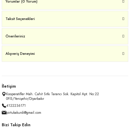
Yorumlar (0 Yorum)
Taksit Seçenekleri
Önerileriniz
Alışveriş Deneyimi
İletişim
Kooperatifler Mah. Cahit Sıtkı Tarancı Sok. Kapitol Apt. No:22
0FİS/Yenişehir/Diyarbakır
4122236171
pirtukakurdi@gmail.com
Bizi Takip Edin