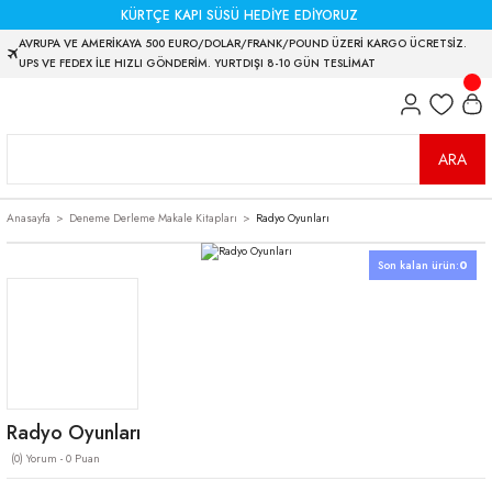
KÜRTÇE KAPI SÜSÜ HEDİYE EDİYORUZ
AVRUPA VE AMERİKAYA 500 EURO/DOLAR/FRANK/POUND ÜZERİ KARGO ÜCRETSİZ.
UPS VE FEDEX İLE HIZLI GÖNDERİM. YURTDIŞI 8-10 GÜN TESLİMAT
ARA
Anasayfa
Deneme Derleme Makale Kitapları
Radyo Oyunları
Son kalan ürün:
0
Radyo Oyunları
(0) Yorum - 0 Puan