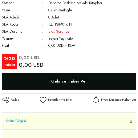
Kategori
Deneme Derleme Makale Kitapları
Yazar
Cahit Zarifoğlu
Stok Adedi
0 Adet
Stok Kodu
ILETISIM01611
Stok Durumu
Stok Sorunuz
Yayınevi
Beyan Yayıncılık
Fiyat
0,00 USD + KDV
0,00 USD
%20
0,00 USD
indirim
Gelince Haber Ver
Paylaş
Fiyatı Düşünce Haber Ver
Ürün Bilgisi