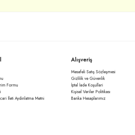
l
Alışveriş
Mesafeli Satış Sözleşmesi
mu
Gizlilik ve Güvenlik
irim Formu
İptal İade Koşullari
i
Kişisel Veriler Politikası
icari İleti Aydınlatma Metni
Banka Hesaplarımız