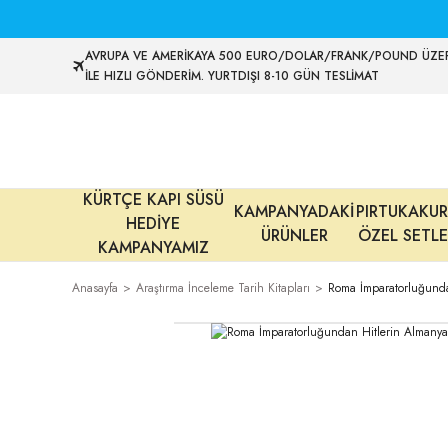
AVRUPA VE AMERİKAYA 500 EURO/DOLAR/FRANK/POUND ÜZER
İLE HIZLI GÖNDERİM. YURTDIŞI 8-10 GÜN TESLİMAT
KÜRTÇE KAPI SÜSÜ
KAMPANYADAKİ
PIRTUKAKUR
HEDİYE
ÜRÜNLER
ÖZEL SETLE
KAMPANYAMIZ
Anasayfa
Araştırma İnceleme Tarih Kitapları
Roma İmparatorluğundan