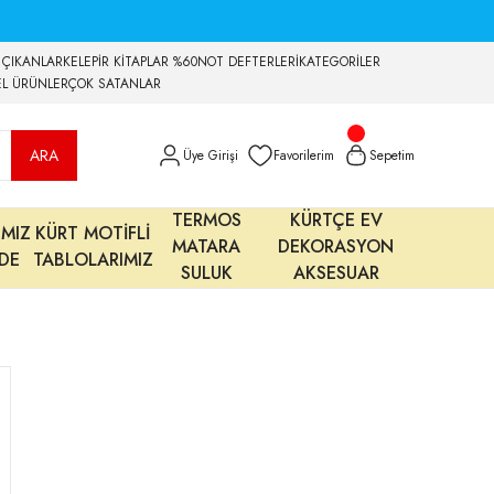
 ÇIKANLAR
KELEPİR KİTAPLAR %60
NOT DEFTERLERİ
KATEGORİLER
EL ÜRÜNLER
ÇOK SATANLAR
ARA
Üye Girişi
Favorilerim
Sepetim
TERMOS
KÜRTÇE EV
IMIZ
KÜRT MOTİFLİ
MATARA
DEKORASYON
MDE
TABLOLARIMIZ
SULUK
AKSESUAR