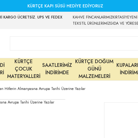
KÜRTÇE KAPI SÜSÜ HEDİYE EDİYORUZ
İ KARGO ÜCRETSİZ. UPS VE FEDEX
KAHVE FİNCANLARIMIZ
KIRTASİYE
YENİ
TEKSTİL ÜRÜNLERİMİZ
GIDA VE YÖRES
KÜRTÇE
KÜRTÇE DOĞUM
Dİ
SAATLERİMİZ
KUPALAR
ÇOCUK
GÜNÜ
Rİ
İNDİRİMDE
İNDİRİ
MATERYALLERİ
MALZEMELERİ
 Hitlerin Almanyasına Avrupa Tarihi Üzerine Yazılar