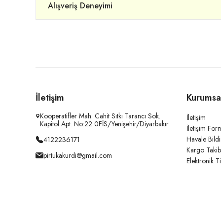
Alışveriş Deneyimi
İletişim
Kurumsa
Kooperatifler Mah. Cahit Sıtkı Tarancı Sok.
İletişim
Kapitol Apt. No:22 0FİS/Yenişehir/Diyarbakır
İletişim For
Havale Bild
4122236171
Kargo Takib
pirtukakurdi@gmail.com
Elektronik T