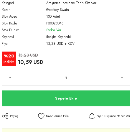
Kategori
Araştırma İnceleme Tarih Kitapları
Yazar
Geoffrey Swain
Stok Adedi
100 Adet
Stok Kodu
PX0023045
Stok Durumu
Stokta Var
Yayınevi
İletişim Yayıncılık
Fiyat
13,23 USD + KDV
13,23 USD
%20
10,59 USD
indirim
Sepete Ekle
Paylaş
Fiyatı Düşünce Haber Ver