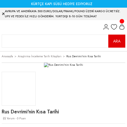
KÜRTÇE KAPI SÜSÜ HEDİYE EDİYORUZ
AVRUPA VE AMERİKAYA 500 EURO/DOLAR/FRANK/POUND ÜZERİ KARGO ÜCRETSİZ.
UPS VE FEDEX İLE HIZLI GÖNDERİM. YURTDIŞI 8-10 GÜN TESLİMAT
ARA
Anasayfa
Araştırma İnceleme Tarih Kitapları
Rus Devrimi'nin Kısa Tarihi
Rus Devrimi'nin Kısa Tarihi
(0) Yorum - 0 Puan