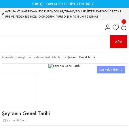
KÜRTÇE KAPI SÜSÜ HEDİYE EDİYORUZ
AVRUPA VE AMERİKAYA 500 EURO/DOLAR/FRANK/POUND ÜZERİ KARGO ÜCRETSİZ.
UPS VE FEDEX İLE HIZLI GÖNDERİM. YURTDIŞI 8-10 GÜN TESLİMAT
ARA
Anasayfa
Araştırma İnceleme Tarih Kitapları
Şeytanın Genel Tarihi
Son kalan ürün:
0
Şeytanın Genel Tarihi
(0) Yorum - 0 Puan