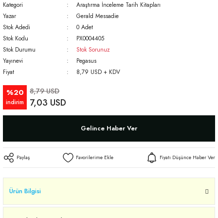
Kategori
Araştırma İnceleme Tarih Kitapları
Yazar
Gerald Messadie
Stok Adedi
0 Adet
Stok Kodu
PX0004405
Stok Durumu
Stok Sorunuz
Yayınevi
Pegasus
Fiyat
8,79 USD + KDV
8,79 USD
%20
7,03 USD
indirim
Gelince Haber Ver
Paylaş
Fiyatı Düşünce Haber Ver
Ürün Bilgisi