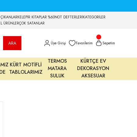
 ÇIKANLAR
KELEPİR KİTAPLAR %60
NOT DEFTERLERİ
KATEGORİLER
EL ÜRÜNLER
ÇOK SATANLAR
ARA
Üye Girişi
Favorilerim
Sepetim
TERMOS
KÜRTÇE EV
IMIZ
KÜRT MOTİFLİ
MATARA
DEKORASYON
MDE
TABLOLARIMIZ
SULUK
AKSESUAR