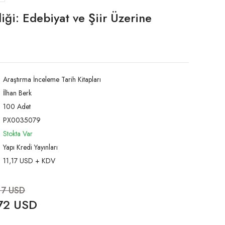
diği: Edebiyat ve Şiir Üzerine
Araştırma İnceleme Tarih Kitapları
İlhan Berk
100 Adet
PX0035079
Stokta Var
Yapı Kredi Yayınları
11,17 USD + KDV
17 USD
72 USD