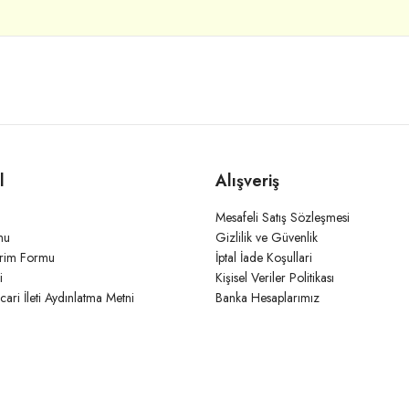
l
Alışveriş
Mesafeli Satış Sözleşmesi
mu
Gizlilik ve Güvenlik
irim Formu
İptal İade Koşullari
i
Kişisel Veriler Politikası
icari İleti Aydınlatma Metni
Banka Hesaplarımız