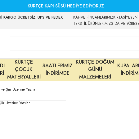
KÜRTÇE KAPI SÜSÜ HEDİYE EDİYORUZ
İ KARGO ÜCRETSİZ. UPS VE FEDEX
KAHVE FİNCANLARIMIZ
KIRTASİYE
YENİ
TEKSTİL ÜRÜNLERİMİZ
GIDA VE YÖRES
KÜRTÇE
KÜRTÇE DOĞUM
Dİ
SAATLERİMİZ
KUPALAR
ÇOCUK
GÜNÜ
Rİ
İNDİRİMDE
İNDİRİ
MATERYALLERİ
MALZEMELERİ
 ve Şiir Üzerine Yazılar