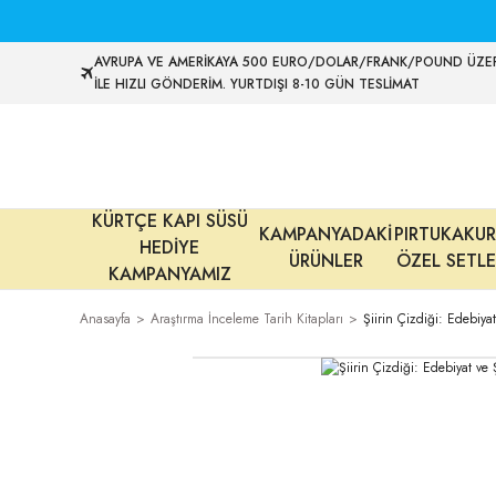
AVRUPA VE AMERİKAYA 500 EURO/DOLAR/FRANK/POUND ÜZER
İLE HIZLI GÖNDERİM. YURTDIŞI 8-10 GÜN TESLİMAT
KÜRTÇE KAPI SÜSÜ
KAMPANYADAKİ
PIRTUKAKUR
HEDİYE
ÜRÜNLER
ÖZEL SETLE
KAMPANYAMIZ
Anasayfa
Araştırma İnceleme Tarih Kitapları
Şiirin Çizdiği: Edebiyat