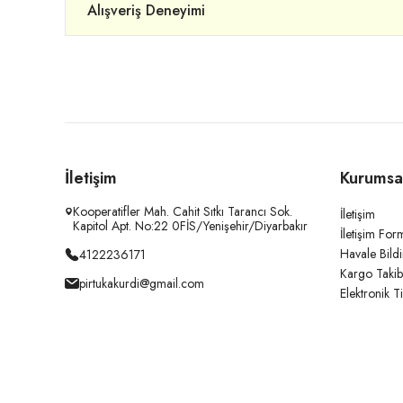
Alışveriş Deneyimi
İletişim
Kurumsa
Kooperatifler Mah. Cahit Sıtkı Tarancı Sok.
İletişim
Kapitol Apt. No:22 0FİS/Yenişehir/Diyarbakır
İletişim For
Havale Bild
4122236171
Kargo Takib
pirtukakurdi@gmail.com
Elektronik T