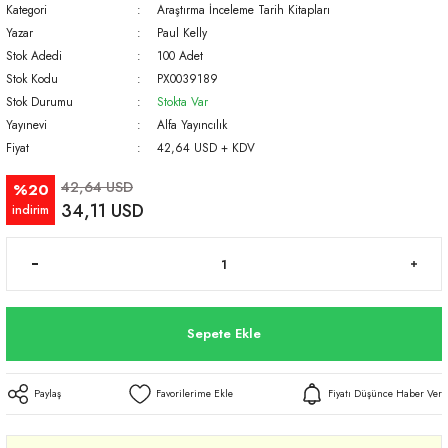
Kategori
Araştırma İnceleme Tarih Kitapları
Yazar
Paul Kelly
Stok Adedi
100 Adet
Stok Kodu
PX0039189
Stok Durumu
Stokta Var
Yayınevi
Alfa Yayıncılık
Fiyat
42,64 USD + KDV
42,64 USD
%20
34,11 USD
indirim
Sepete Ekle
Paylaş
Fiyatı Düşünce Haber Ver