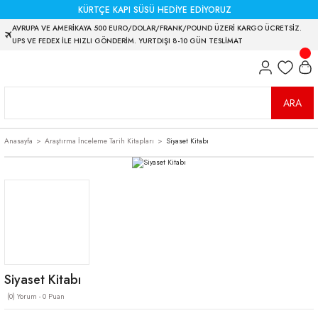
KÜRTÇE KAPI SÜSÜ HEDİYE EDİYORUZ
AVRUPA VE AMERİKAYA 500 EURO/DOLAR/FRANK/POUND ÜZERİ KARGO ÜCRETSİZ.
UPS VE FEDEX İLE HIZLI GÖNDERİM. YURTDIŞI 8-10 GÜN TESLİMAT
ARA
Anasayfa
Araştırma İnceleme Tarih Kitapları
Siyaset Kitabı
Siyaset Kitabı
(0) Yorum - 0 Puan