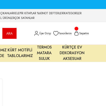
 ÇIKANLAR
KELEPİR KİTAPLAR %60
NOT DEFTERLERİ
KATEGORİLER
EL ÜRÜNLER
ÇOK SATANLAR
ARA
Üye Girişi
Favorilerim
Sepetim
TERMOS
KÜRTÇE EV
IMIZ
KÜRT MOTİFLİ
MATARA
DEKORASYON
MDE
TABLOLARIMIZ
SULUK
AKSESUAR