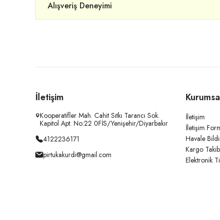
Alışveriş Deneyimi
İletişim
Kurumsa
Kooperatifler Mah. Cahit Sıtkı Tarancı Sok.
İletişim
Kapitol Apt. No:22 0FİS/Yenişehir/Diyarbakır
İletişim For
Havale Bild
4122236171
Kargo Takib
pirtukakurdi@gmail.com
Elektronik T