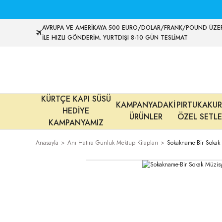
AVRUPA VE AMERİKAYA 500 EURO/DOLAR/FRANK/POUND ÜZER
İLE HIZLI GÖNDERİM. YURTDIŞI 8-10 GÜN TESLİMAT
KÜRTÇE KAPI SÜSÜ
KAMPANYADAKİ
PIRTUKAKUR
HEDİYE
ÜRÜNLER
ÖZEL SETLE
KAMPANYAMIZ
Anasayfa
Anı Hatıra Günlük Mektup Kitapları
Sokakname-Bir Sokak