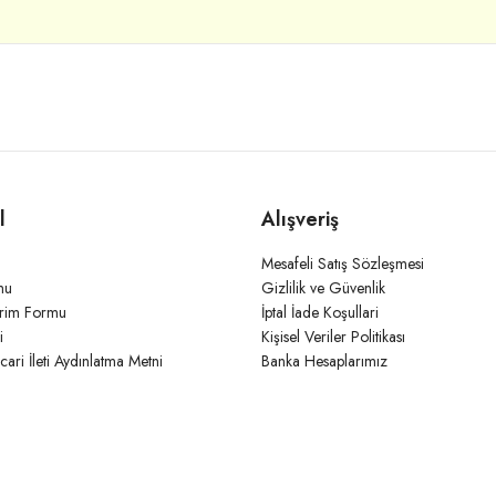
l
Alışveriş
Mesafeli Satış Sözleşmesi
mu
Gizlilik ve Güvenlik
irim Formu
İptal İade Koşullari
i
Kişisel Veriler Politikası
icari İleti Aydınlatma Metni
Banka Hesaplarımız