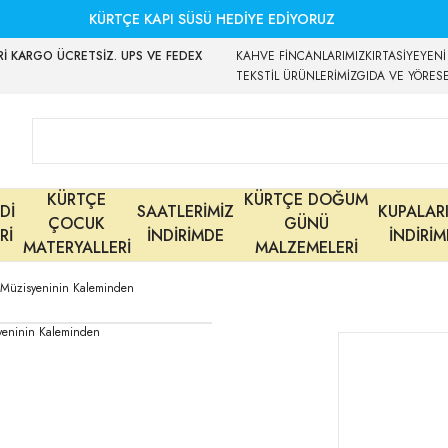
KÜRTÇE KAPI SÜSÜ HEDİYE EDİYORUZ
İ KARGO ÜCRETSİZ. UPS VE FEDEX
KAHVE FİNCANLARIMIZ
KIRTASİYE
YENİ
TEKSTİL ÜRÜNLERİMİZ
GIDA VE YÖRES
KÜRTÇE
KÜRTÇE DOĞUM
Dİ
SAATLERİMİZ
KUPALAR
ÇOCUK
GÜNÜ
Rİ
İNDİRİMDE
İNDİRİ
MATERYALLERİ
MALZEMELERİ
 Müzisyeninin Kaleminden