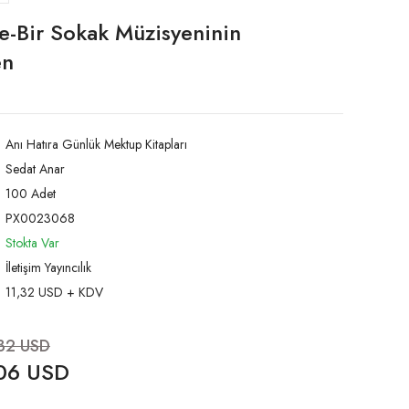
-Bir Sokak Müzisyeninin
en
Anı Hatıra Günlük Mektup Kitapları
Sedat Anar
100 Adet
PX0023068
Stokta Var
İletişim Yayıncılık
11,32 USD + KDV
,32 USD
06 USD