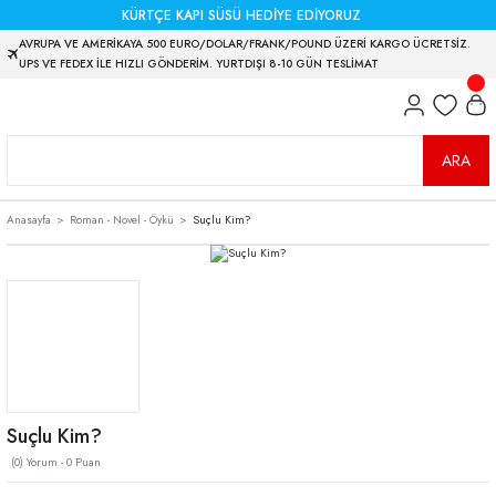
KÜRTÇE KAPI SÜSÜ HEDİYE EDİYORUZ
AVRUPA VE AMERİKAYA 500 EURO/DOLAR/FRANK/POUND ÜZERİ KARGO ÜCRETSİZ.
UPS VE FEDEX İLE HIZLI GÖNDERİM. YURTDIŞI 8-10 GÜN TESLİMAT
ARA
Anasayfa
Roman - Novel - Öykü
Suçlu Kim?
Suçlu Kim?
(0) Yorum - 0 Puan