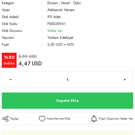
Kategori
Roman - Novel - Öykü
Yazar
Aleksandr Herzen
Stok Adedi
99 Adet
Stok Kodu
PX0038961
Stok Durumu
Stokta Var
Yayınevi
Yordam Edebiyat
Fiyat
5,59 USD + KDV
5,59 USD
%20
4,47 USD
indirim
Sepete Ekle
Paylaş
Fiyatı Düşünce Haber Ver