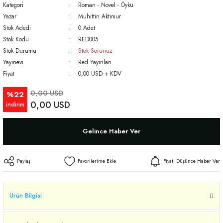
Kategori
Roman - Novel - Öykü
Yazar
Muhittin Aktimur
Stok Adedi
0 Adet
Stok Kodu
RED005
Stok Durumu
Stok Sorunuz
Yayınevi
Red Yayınları
Fiyat
0,00 USD + KDV
0,00 USD
%22
0,00 USD
indirim
Gelince Haber Ver
Paylaş
Fiyatı Düşünce Haber Ver
Ürün Bilgisi