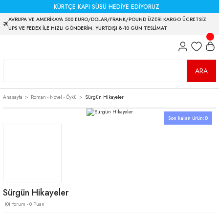
KÜRTÇE KAPI SÜSÜ HEDİYE EDİYORUZ
AVRUPA VE AMERİKAYA 500 EURO/DOLAR/FRANK/POUND ÜZERİ KARGO ÜCRETSİZ.
UPS VE FEDEX İLE HIZLI GÖNDERİM. YURTDIŞI 8-10 GÜN TESLİMAT
ARA
Anasayfa
Roman - Novel - Öykü
Sürgün Hikayeler
Son kalan ürün:
0
Sürgün Hikayeler
(0) Yorum - 0 Puan