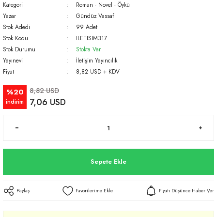
Kategori
Roman - Novel - Öykü
Yazar
Gündüz Vassaf
Stok Adedi
99 Adet
Stok Kodu
ILETISIM317
Stok Durumu
Stokta Var
Yayınevi
İletişim Yayıncılık
Fiyat
8,82 USD + KDV
8,82 USD
%20
7,06 USD
indirim
Sepete Ekle
Paylaş
Fiyatı Düşünce Haber Ver