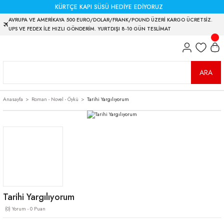
KÜRTÇE KAPI SÜSÜ HEDİYE EDİYORUZ
AVRUPA VE AMERİKAYA 500 EURO/DOLAR/FRANK/POUND ÜZERİ KARGO ÜCRETSİZ.
UPS VE FEDEX İLE HIZLI GÖNDERİM. YURTDIŞI 8-10 GÜN TESLİMAT
ARA
Anasayfa
Roman - Novel - Öykü
Tarihi Yargılıyorum
Tarihi Yargılıyorum
(0) Yorum - 0 Puan