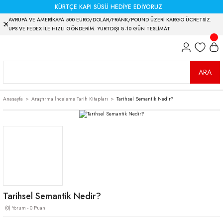
KÜRTÇE KAPI SÜSÜ HEDİYE EDİYORUZ
AVRUPA VE AMERİKAYA 500 EURO/DOLAR/FRANK/POUND ÜZERİ KARGO ÜCRETSİZ.
UPS VE FEDEX İLE HIZLI GÖNDERİM. YURTDIŞI 8-10 GÜN TESLİMAT
ARA
Anasayfa
Araştırma İnceleme Tarih Kitapları
Tarihsel Semantik Nedir?
Tarihsel Semantik Nedir?
(0) Yorum - 0 Puan