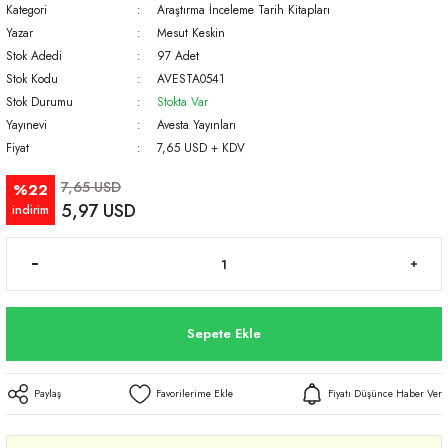
Kategori
Araştırma İnceleme Tarih Kitapları
Yazar
Mesut Keskin
Stok Adedi
97 Adet
Stok Kodu
AVESTA0541
Stok Durumu
Stokta Var
Yayınevi
Avesta Yayınları
Fiyat
7,65 USD + KDV
7,65 USD
%22
5,97 USD
indirim
Sepete Ekle
Paylaş
Fiyatı Düşünce Haber Ver