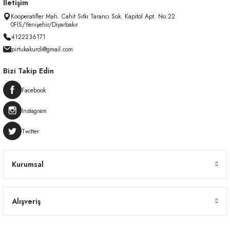
İletişim
Kooperatifler Mah. Cahit Sıtkı Tarancı Sok. Kapitol Apt. No:22
0FİS/Yenişehir/Diyarbakır
4122236171
pirtukakurdi@gmail.com
Bizi Takip Edin
Facebook
Instagram
Twitter
Kurumsal
Alışveriş