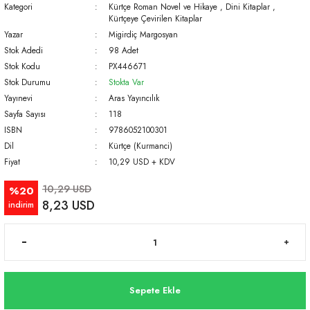
Kategori
Kürtçe Roman Novel ve Hikaye
,
Dini Kitaplar
,
Kürtçeye Çevirilen Kitaplar
Yazar
Migirdiç Margosyan
Stok Adedi
98 Adet
Stok Kodu
PX446671
Stok Durumu
Stokta Var
Yayınevi
Aras Yayıncılık
Sayfa Sayısı
118
ISBN
9786052100301
Dil
Kürtçe (Kurmanci)
Fiyat
10,29 USD + KDV
10,29 USD
%20
8,23 USD
indirim
Sepete Ekle