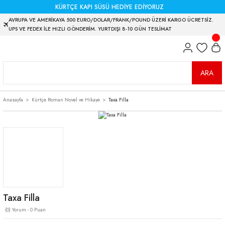
KÜRTÇE KAPI SÜSÜ HEDİYE EDİYORUZ
AVRUPA VE AMERİKAYA 500 EURO/DOLAR/FRANK/POUND ÜZERİ KARGO ÜCRETSİZ.
UPS VE FEDEX İLE HIZLI GÖNDERİM. YURTDIŞI 8-10 GÜN TESLİMAT
ARA
Anasayfa
Kürtçe Roman Novel ve Hikaye
Taxa Filla
Taxa Filla
(0) Yorum - 0 Puan