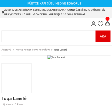
KÜRTÇE KAPI SÜSÜ HEDİYE EDİYORUZ
AVRUPA VE AMERİKAYA 500 EURO/DOLAR/FRANK/POUND ÜZERİ KARGO ÜCRETSİZ.
UPS VE FEDEX İLE HIZLI GÖNDERİM. YURTDIŞI 8-10 GÜN TESLİMAT
ARA
Anasayfa
Kürtçe Roman Novel ve Hikaye
Toqa Lanetê
Toqa Lanetê
(0) Yorum - 0 Puan