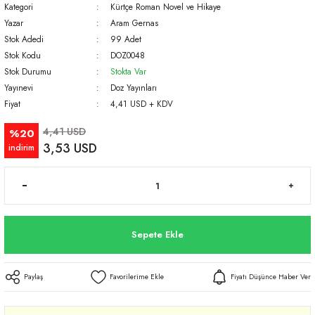
Kategori
Kürtçe Roman Novel ve Hikaye
Yazar
Aram Gernas
Stok Adedi
99 Adet
Stok Kodu
DOZ0048
Stok Durumu
Stokta Var
Yayınevi
Doz Yayınları
Fiyat
4,41 USD + KDV
4,41 USD
%20
3,53 USD
indirim
Sepete Ekle
Paylaş
Fiyatı Düşünce Haber Ver