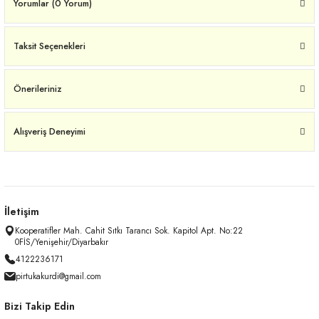
Yorumlar (0 Yorum)
Taksit Seçenekleri
Önerileriniz
Alışveriş Deneyimi
İletişim
Kooperatifler Mah. Cahit Sıtkı Tarancı Sok. Kapitol Apt. No:22
0FİS/Yenişehir/Diyarbakır
4122236171
pirtukakurdi@gmail.com
Bizi Takip Edin