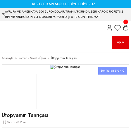
KÜRTÇE KAPI SÜSÜ HEDİYE EDİYORUZ
AVRUPA VE AMERİKAYA 500 EURO/DOLAR/FRANK/POUND ÜZERİ KARGO ÜCRETSİZ.
UPS VE FEDEX İLE HIZLI GÖNDERİM. YURTDIŞI 8-10 GÜN TESLİMAT
ARA
Anasayfa
Roman - Novel - Öykü
Ütopyamın Tanrıçası
Son kalan ürün:
0
Ütopyamın Tanrıçası
(0) Yorum - 0 Puan