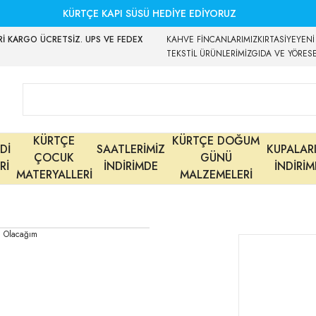
KÜRTÇE KAPI SÜSÜ HEDİYE EDİYORUZ
İ KARGO ÜCRETSİZ. UPS VE FEDEX
KAHVE FİNCANLARIMIZ
KIRTASİYE
YENİ
TEKSTİL ÜRÜNLERİMİZ
GIDA VE YÖRES
KÜRTÇE
KÜRTÇE DOĞUM
Dİ
SAATLERİMİZ
KUPALAR
ÇOCUK
GÜNÜ
Rİ
İNDİRİMDE
İNDİRİ
MATERYALLERİ
MALZEMELERİ