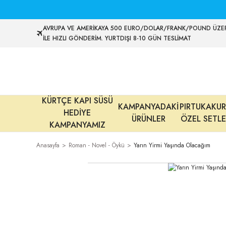
AVRUPA VE AMERİKAYA 500 EURO/DOLAR/FRANK/POUND ÜZER
İLE HIZLI GÖNDERİM. YURTDIŞI 8-10 GÜN TESLİMAT
KÜRTÇE KAPI SÜSÜ
KAMPANYADAKİ
PIRTUKAKUR
HEDİYE
ÜRÜNLER
ÖZEL SETLE
KAMPANYAMIZ
Anasayfa
Roman - Novel - Öykü
Yarın Yirmi Yaşında Olacağım