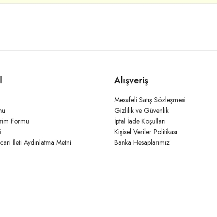
l
Alışveriş
Mesafeli Satış Sözleşmesi
mu
Gizlilik ve Güvenlik
irim Formu
İptal İade Koşullari
i
Kişisel Veriler Politikası
icari İleti Aydınlatma Metni
Banka Hesaplarımız