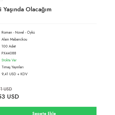
mi Yaşında Olacağım
Roman - Novel - Öykü
Alain Mabanckou
100 Adet
PX44088
Stokta Var
Timaş Yayınları
9,41 USD + KDV
41 USD
53 USD
Sepete Ekle