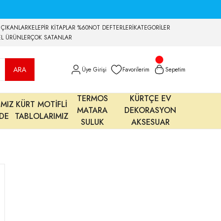
 ÇIKANLAR
KELEPİR KİTAPLAR %60
NOT DEFTERLERİ
KATEGORİLER
EL ÜRÜNLER
ÇOK SATANLAR
ARA
Üye Girişi
Favorilerim
Sepetim
TERMOS
KÜRTÇE EV
IMIZ
KÜRT MOTİFLİ
MATARA
DEKORASYON
MDE
TABLOLARIMIZ
SULUK
AKSESUAR