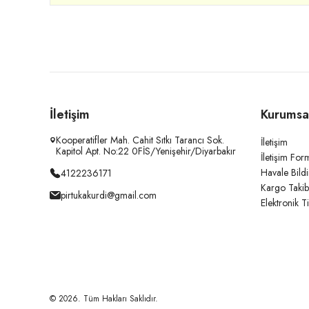
İletişim
Kurumsa
Kooperatifler Mah. Cahit Sıtkı Tarancı Sok.
İletişim
Kapitol Apt. No:22 0FİS/Yenişehir/Diyarbakır
İletişim For
Havale Bild
4122236171
Kargo Takib
pirtukakurdi@gmail.com
Elektronik T
© 2026. Tüm Hakları Saklıdır.