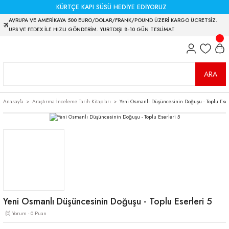
KÜRTÇE KAPI SÜSÜ HEDİYE EDİYORUZ
AVRUPA VE AMERİKAYA 500 EURO/DOLAR/FRANK/POUND ÜZERİ KARGO ÜCRETSİZ.
UPS VE FEDEX İLE HIZLI GÖNDERİM. YURTDIŞI 8-10 GÜN TESLİMAT
ARA
Anasayfa
Araştırma İnceleme Tarih Kitapları
Yeni Osmanlı Düşüncesinin Doğuşu - Toplu Eser
Yeni Osmanlı Düşüncesinin Doğuşu - Toplu Eserleri 5
(0) Yorum - 0 Puan