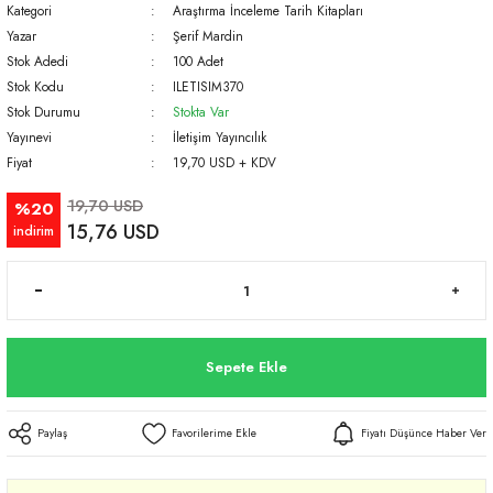
Kategori
Araştırma İnceleme Tarih Kitapları
Yazar
Şerif Mardin
Stok Adedi
100 Adet
Stok Kodu
ILETISIM370
Stok Durumu
Stokta Var
Yayınevi
İletişim Yayıncılık
Fiyat
19,70 USD + KDV
19,70 USD
%20
15,76 USD
indirim
Sepete Ekle
Paylaş
Fiyatı Düşünce Haber Ver