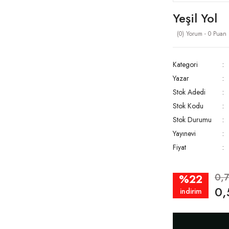
Yeşil Yol
(0) Yorum - 0 Puan
Kategori
Yazar
Stok Adedi
Stok Kodu
Stok Durumu
Yayınevi
Fiyat
0,7
%22
0,
indirim