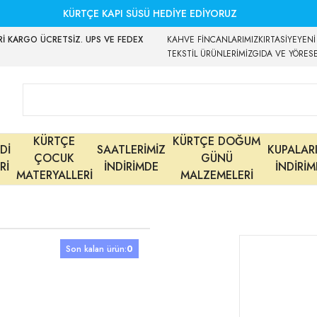
KÜRTÇE KAPI SÜSÜ HEDİYE EDİYORUZ
İ KARGO ÜCRETSİZ. UPS VE FEDEX
KAHVE FİNCANLARIMIZ
KIRTASİYE
YENİ
TEKSTİL ÜRÜNLERİMİZ
GIDA VE YÖRES
KÜRTÇE
KÜRTÇE DOĞUM
Dİ
SAATLERİMİZ
KUPALAR
ÇOCUK
GÜNÜ
Rİ
İNDİRİMDE
İNDİRİ
MATERYALLERİ
MALZEMELERİ
Son kalan ürün:
0