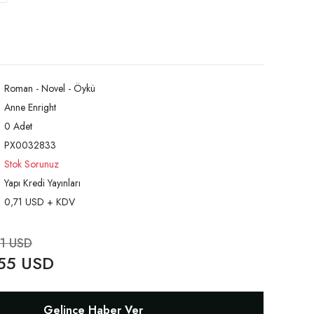
Roman - Novel - Öykü
Anne Enright
0 Adet
PX0032833
Stok Sorunuz
Yapı Kredi Yayınları
0,71 USD + KDV
1 USD
55 USD
Gelince Haber Ver