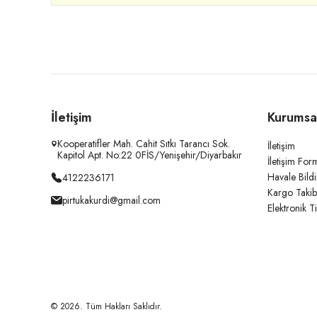
İletişim
Kurumsa
Kooperatifler Mah. Cahit Sıtkı Tarancı Sok.
İletişim
Kapitol Apt. No:22 0FİS/Yenişehir/Diyarbakır
İletişim For
Havale Bild
4122236171
Kargo Takib
pirtukakurdi@gmail.com
Elektronik T
© 2026. Tüm Hakları Saklıdır.