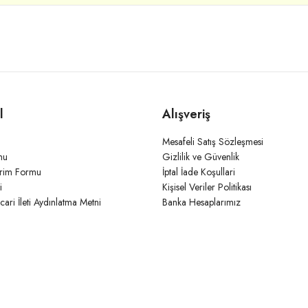
l
Alışveriş
Mesafeli Satış Sözleşmesi
mu
Gizlilik ve Güvenlik
irim Formu
İptal İade Koşullari
i
Kişisel Veriler Politikası
icari İleti Aydınlatma Metni
Banka Hesaplarımız