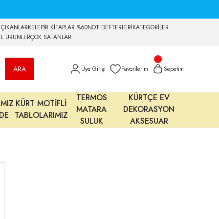
 ÇIKANLAR
KELEPİR KİTAPLAR %60
NOT DEFTERLERİ
KATEGORİLER
EL ÜRÜNLER
ÇOK SATANLAR
ARA
Üye Girişi
Favorilerim
Sepetim
TERMOS
KÜRTÇE EV
IMIZ
KÜRT MOTİFLİ
MATARA
DEKORASYON
MDE
TABLOLARIMIZ
SULUK
AKSESUAR