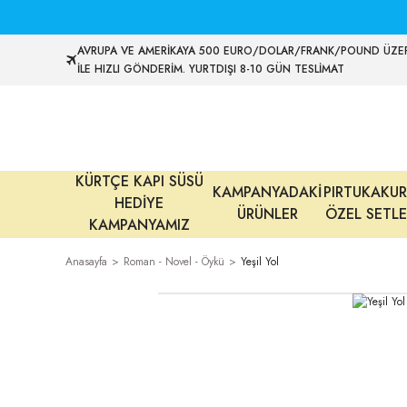
AVRUPA VE AMERİKAYA 500 EURO/DOLAR/FRANK/POUND ÜZER
İLE HIZLI GÖNDERİM. YURTDIŞI 8-10 GÜN TESLİMAT
KÜRTÇE KAPI SÜSÜ
KAMPANYADAKİ
PIRTUKAKUR
HEDİYE
ÜRÜNLER
ÖZEL SETLE
KAMPANYAMIZ
Anasayfa
Roman - Novel - Öykü
Yeşil Yol