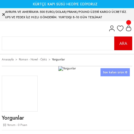
KÜRTÇE KAPI SÜSÜ HEDİYE EDİYORUZ
AVRUPA VE AMERİKAYA 500 EURO/DOLAR/FRANK/POUND ÜZERİ KARGO ÜCRETSİZ.
UPS VE FEDEX İLE HIZLI GÖNDERİM. YURTDIŞI 8-10 GÜN TESLİMAT
ARA
Anasayfa
Roman - Novel - Öykü
Yorgunlar
Son kalan ürün:
0
Yorgunlar
(0) Yorum - 0 Puan