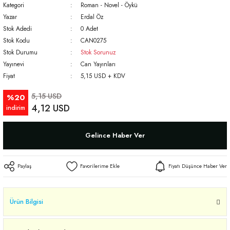
Kategori
Roman - Novel - Öykü
Yazar
Erdal Öz
Stok Adedi
0 Adet
Stok Kodu
CAN0275
Stok Durumu
Stok Sorunuz
Yayınevi
Can Yayınları
Fiyat
5,15 USD + KDV
5,15 USD
%20
4,12 USD
indirim
Gelince Haber Ver
Paylaş
Fiyatı Düşünce Haber Ver
Ürün Bilgisi