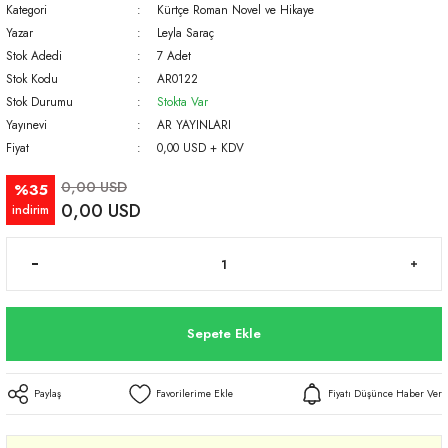
Kategori
Kürtçe Roman Novel ve Hikaye
Yazar
Leyla Saraç
Stok Adedi
7 Adet
Stok Kodu
AR0122
Stok Durumu
Stokta Var
Yayınevi
AR YAYINLARI
Fiyat
0,00 USD + KDV
0,00 USD
%35
0,00 USD
indirim
Sepete Ekle
Paylaş
Fiyatı Düşünce Haber Ver