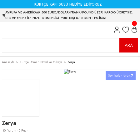
KÜRTÇE KAPI SÜSÜ HEDİYE EDİYORUZ
AVRUPA VE AMERİKAYA 500 EURO/DOLAR/FRANK/POUND ÜZERİ KARGO ÜCRETSİZ.
UPS VE FEDEX İLE HIZLI GÖNDERİM. YURTDIŞI 8-10 GÜN TESLİMAT
ARA
Anasayfa
Kürtçe Roman Novel ve Hikaye
Zerya
Son kalan ürün:
7
Zerya
(0) Yorum - 0 Puan