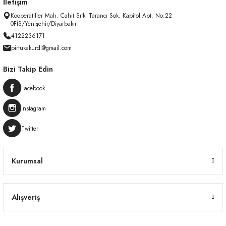
İletişim
Kooperatifler Mah. Cahit Sıtkı Tarancı Sok. Kapitol Apt. No:22
0FİS/Yenişehir/Diyarbakır
4122236171
pirtukakurdi@gmail.com
Bizi Takip Edin
Facebook
Instagram
Twitter
Kurumsal
Alışveriş