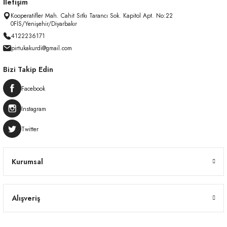
İletişim
Kooperatifler Mah. Cahit Sıtkı Tarancı Sok. Kapitol Apt. No:22
0FİS/Yenişehir/Diyarbakır
4122236171
pirtukakurdi@gmail.com
Bizi Takip Edin
Facebook
Instagram
Twitter
Kurumsal
Alışveriş