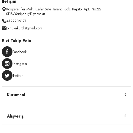
İletişim
Kooperatifler Mah. Cahit Sıtkı Tarancı Sok. Kapitol Apt. No:22
0FİS/Yenişehir/Diyarbakır
4122236171
pirtukakurdi@gmail.com
Bizi Takip Edin
Facebook
Instagram
Twitter
Kurumsal
Alışveriş