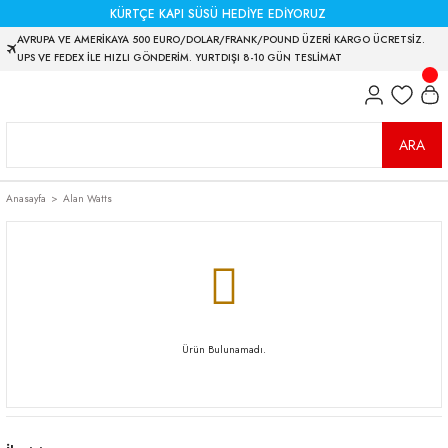
KÜRTÇE KAPI SÜSÜ HEDİYE EDİYORUZ
AVRUPA VE AMERİKAYA 500 EURO/DOLAR/FRANK/POUND ÜZERİ KARGO ÜCRETSİZ.
UPS VE FEDEX İLE HIZLI GÖNDERİM. YURTDIŞI 8-10 GÜN TESLİMAT
ARA
Anasayfa
Alan Watts
Ürün Bulunamadı.