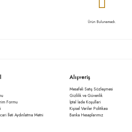
Ürün Bulunamadı.
l
Alışveriş
Mesafeli Satış Sözleşmesi
mu
Gizlilik ve Güvenlik
irim Formu
İptal İade Koşullari
i
Kişisel Veriler Politikası
icari İleti Aydınlatma Metni
Banka Hesaplarımız