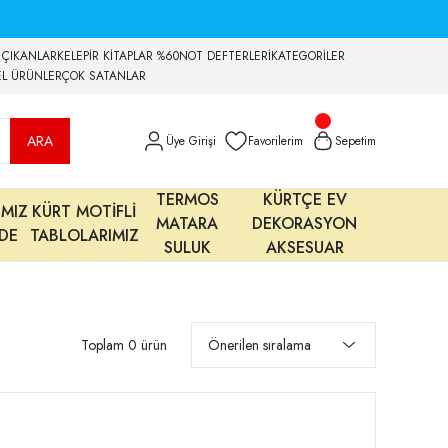
 ÇIKANLAR
KELEPİR KİTAPLAR %60
NOT DEFTERLERİ
KATEGORİLER
EL ÜRÜNLER
ÇOK SATANLAR
ARA
Üye Girişi
Favorilerim
Sepetim
TERMOS
KÜRTÇE EV
IMIZ
KÜRT MOTİFLİ
MATARA
DEKORASYON
MDE
TABLOLARIMIZ
SULUK
AKSESUAR
Toplam 0 ürün