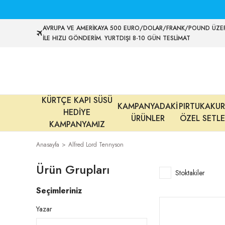
AVRUPA VE AMERİKAYA 500 EURO/DOLAR/FRANK/POUND ÜZER
İLE HIZLI GÖNDERİM. YURTDIŞI 8-10 GÜN TESLİMAT
KÜRTÇE KAPI SÜSÜ
KAMPANYADAKİ
PIRTUKAKUR
HEDİYE
ÜRÜNLER
ÖZEL SETLE
KAMPANYAMIZ
Anasayfa
Alfred Lord Tennyson
Ürün Grupları
Stoktakiler
Seçimleriniz
Yazar