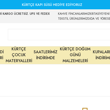
KÜRTÇE KAPI SÜSÜ HEDİYE EDİYORUZ
İ KARGO ÜCRETSİZ. UPS VE FEDEX
KAHVE FİNCANLARIMIZ
KIRTASİYE
YENİ
TEKSTİL ÜRÜNLERİMİZ
GIDA VE YÖRES
KÜRTÇE
KÜRTÇE DOĞUM
Dİ
SAATLERİMİZ
KUPALAR
ÇOCUK
GÜNÜ
Rİ
İNDİRİMDE
İNDİRİ
MATERYALLERİ
MALZEMELERİ