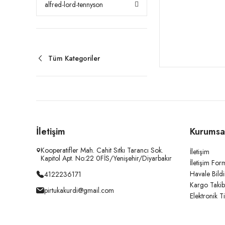
alfred-lord-tennyson
Tüm Kategoriler
İletişim
Kurumsa
Kooperatifler Mah. Cahit Sıtkı Tarancı Sok.
İletişim
Kapitol Apt. No:22 0FİS/Yenişehir/Diyarbakır
İletişim For
Havale Bild
4122236171
Kargo Takib
pirtukakurdi@gmail.com
Elektronik T