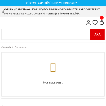
KÜRTÇE KAPI SÜSÜ HEDİYE EDİYORUZ
AVRUPA VE AMERİKAYA 500 EURO/DOLAR/FRANK/POUND ÜZERİ KARGO ÜCRETSİZ.
UPS VE FEDEX İLE HIZLI GÖNDERİM. YURTDIŞI 8-10 GÜN TESLİMAT
ARA
Anasayfa
Ali Demirci
Ürün Bulunamadı.