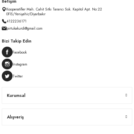
İletişim
Kooperatifler Mah. Cahit Sıtkı Tarancı Sok. Kapitol Apt. No:22
0FİS/Yenişehir/Diyarbakır
4122236171
pirtukakurdi@gmail.com
Bizi Takip Edin
Facebook
Instagram
Twitter
Kurumsal
Alışveriş