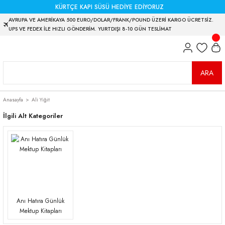
KÜRTÇE KAPI SÜSÜ HEDİYE EDİYORUZ
AVRUPA VE AMERİKAYA 500 EURO/DOLAR/FRANK/POUND ÜZERİ KARGO ÜCRETSİZ.
UPS VE FEDEX İLE HIZLI GÖNDERİM. YURTDIŞI 8-10 GÜN TESLİMAT
ARA
Anasayfa
Ali Yiğit
İlgili Alt Kategoriler
Anı Hatıra Günlük
Mektup Kitapları