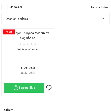
Stoktakiler
Toplam 1 ürün
%22
Globalleşen Dünyada Modernizm
Coğrafyaları
0.0 Puan - 0 Yorum
5,05 USD
6,47 USD
Sepete Ekle
İletişim