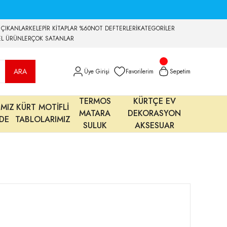
 ÇIKANLAR
KELEPİR KİTAPLAR %60
NOT DEFTERLERİ
KATEGORİLER
EL ÜRÜNLER
ÇOK SATANLAR
ARA
Üye Girişi
Favorilerim
Sepetim
TERMOS
KÜRTÇE EV
IMIZ
KÜRT MOTİFLİ
MATARA
DEKORASYON
MDE
TABLOLARIMIZ
SULUK
AKSESUAR