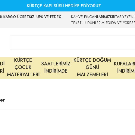
KÜRTÇE KAPI SÜSÜ HEDİYE EDİYORUZ
İ KARGO ÜCRETSİZ. UPS VE FEDEX
KAHVE FİNCANLARIMIZ
KIRTASİYE
YENİ
TEKSTİL ÜRÜNLERİMİZ
GIDA VE YÖRES
KÜRTÇE
KÜRTÇE DOĞUM
Dİ
SAATLERİMİZ
KUPALAR
ÇOCUK
GÜNÜ
Rİ
İNDİRİMDE
İNDİRİ
MATERYALLERİ
MALZEMELERİ
ler