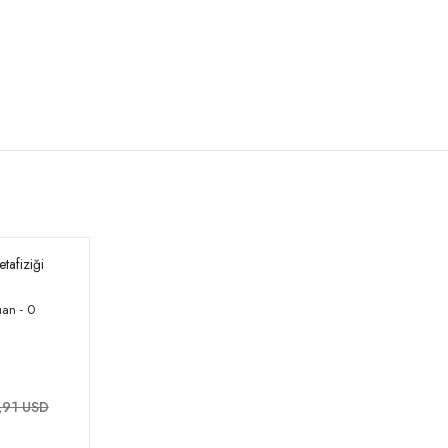
tafiziği
an - 0
,91 USD