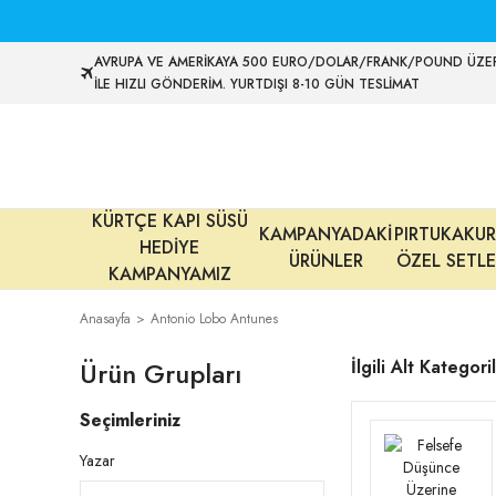
AVRUPA VE AMERİKAYA 500 EURO/DOLAR/FRANK/POUND ÜZER
İLE HIZLI GÖNDERİM. YURTDIŞI 8-10 GÜN TESLİMAT
KÜRTÇE KAPI SÜSÜ
KAMPANYADAKİ
PIRTUKAKUR
HEDİYE
ÜRÜNLER
ÖZEL SETLE
KAMPANYAMIZ
Anasayfa
Antonio Lobo Antunes
Ürün Grupları
İlgili Alt Kategori
Seçimleriniz
Yazar