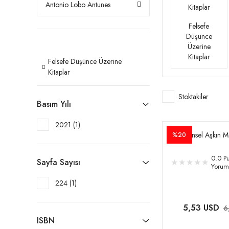
Antonio Lobo Antunes
Felsefe
Düşünce
Üzerine
Kitaplar
Felsefe Düşünce Üzerine
Kitaplar
Stoktakiler
Basım Yılı
2021 (1)
Cinsel Aşkın Me
%20
0.0 Pu
Sayfa Sayısı
Yorum
224 (1)
5,53 USD
6
ISBN