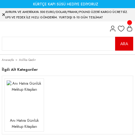
KÜRTÇE KAPI SÜSÜ HEDİYE EDİYORUZ
AVRUPA VE AMERİKAYA 500 EURO/DOLAR/FRANK/POUND ÜZERİ KARGO ÜCRETSİZ.
UPS VE FEDEX İLE HIZLI GÖNDERİM. YURTDIŞI 8-10 GÜN TESLİMAT
ARA
Anasayfa
Aslîka Qadir
İlgili Alt Kategoriler
Anı Hatıra Günlük
Mektup Kitapları