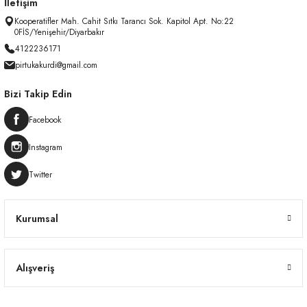
İletişim
Kooperatifler Mah. Cahit Sıtkı Tarancı Sok. Kapitol Apt. No:22
0FİS/Yenişehir/Diyarbakır
4122236171
pirtukakurdi@gmail.com
Bizi Takip Edin
Facebook
Instagram
Twitter
Kurumsal
Alışveriş