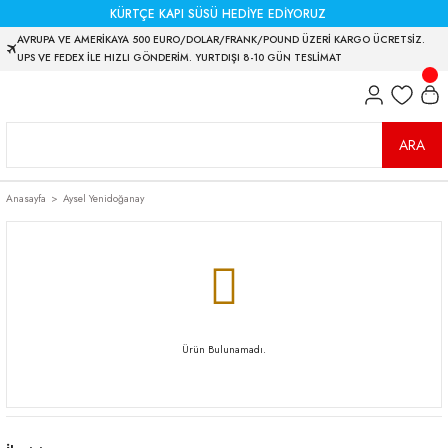
KÜRTÇE KAPI SÜSÜ HEDİYE EDİYORUZ
AVRUPA VE AMERİKAYA 500 EURO/DOLAR/FRANK/POUND ÜZERİ KARGO ÜCRETSİZ.
UPS VE FEDEX İLE HIZLI GÖNDERİM. YURTDIŞI 8-10 GÜN TESLİMAT
ARA
Anasayfa
Aysel Yenidoğanay
Ürün Bulunamadı.