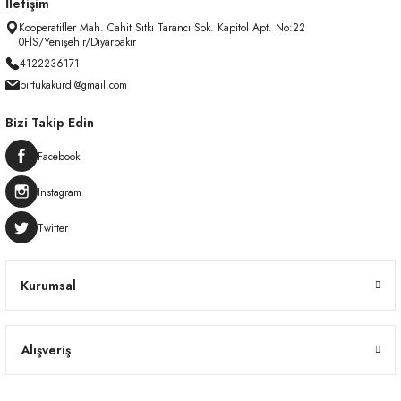
İletişim
Kooperatifler Mah. Cahit Sıtkı Tarancı Sok. Kapitol Apt. No:22
0FİS/Yenişehir/Diyarbakır
4122236171
pirtukakurdi@gmail.com
Bizi Takip Edin
Facebook
Instagram
Twitter
Kurumsal
Alışveriş