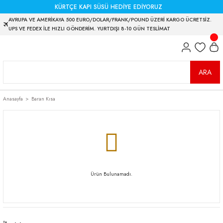
KÜRTÇE KAPI SÜSÜ HEDİYE EDİYORUZ
AVRUPA VE AMERİKAYA 500 EURO/DOLAR/FRANK/POUND ÜZERİ KARGO ÜCRETSİZ.
UPS VE FEDEX İLE HIZLI GÖNDERİM. YURTDIŞI 8-10 GÜN TESLİMAT
ARA
Anasayfa
Baran Kısa
Ürün Bulunamadı.